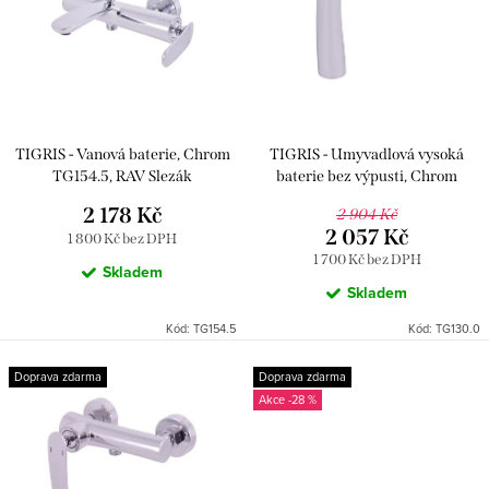
p
i
r
s
o
p
d
r
u
TIGRIS - Vanová baterie, Chrom
TIGRIS - Umyvadlová vysoká
o
k
TG154.5, RAV Slezák
baterie bez výpusti, Chrom
d
TG130.0, RAV Slezák
2 178 Kč
t
2 904 Kč
u
2 057 Kč
1 800 Kč bez DPH
ů
1 700 Kč bez DPH
k
Skladem
Skladem
t
Kód:
TG154.5
Kód:
TG130.0
ů
Doprava zdarma
Doprava zdarma
-28 %