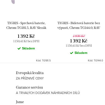
TIGRIS - Sprchová baterie,
TIGRIS - Bidetová baterie bez
Chrom TG181.5, RAV Slezák
výpusti, Chrom TG144.0, RAV
Slezák
1 392 Kč
1 936 Kč
1 392 Kč
1 150,41 Kč bez DPH
1 150,41 Kč bez DPH
Skladem
Skladem
Kód:
TG181.5
Kód:
TG144.0
O
Evropská kvalita
ZA PŘÍZNIVÉ CENY
v
l
Garance servisu
á
A TRVALÝCH DODÁVEK NÁHRADNÍCH DÍLŮ
d
Jsme
a