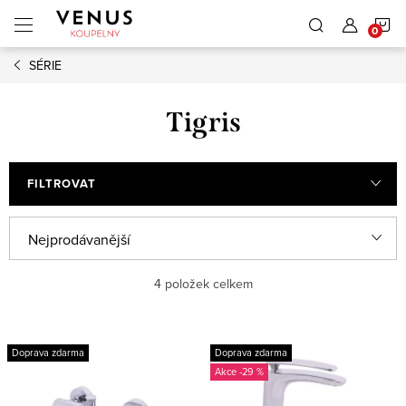
Přejít
N
na
obsah
SÉRIE
K
Tigris
FILTROVAT
Ř
Nejprodávanější
a
Nejlevnější
4
položek celkem
z
e
Nejdražší
V
n
Doprava zdarma
Doprava zdarma
ý
Abecedně
-29 %
í
p