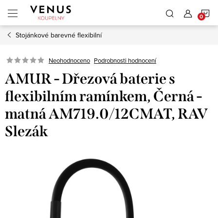
Přejít
N
na
obsah
Stojánkové barevné flexibilní
K
Neohodnoceno
Podrobnosti hodnocení
AMUR - Dřezová baterie s
flexibilním ramínkem, Černá -
matná AM719.0/12CMAT, RAV
Slezák