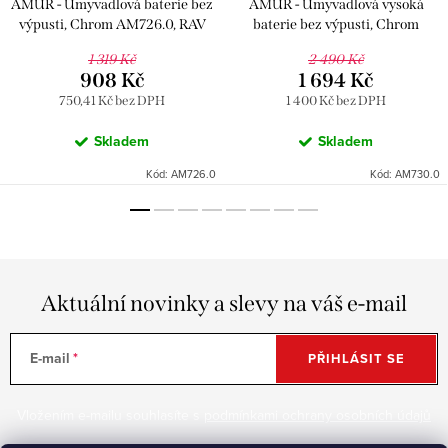
AMUR - Umyvadlová baterie bez
AMUR - Umyvadlová vysoká
výpusti, Chrom AM726.0, RAV
baterie bez výpusti, Chrom
Slezák
AM730.0, RAV Slezák
1 319 Kč
2 490 Kč
908 Kč
1 694 Kč
750,41 Kč bez DPH
1 400 Kč bez DPH
Skladem
Skladem
Kód:
AM726.0
Kód:
AM730.0
Aktuální novinky a slevy na váš e-mail
E-mail
PŘIHLÁSIT SE
Vložením e-mailu souhlasíte s
podmínkami ochrany osobních údajů