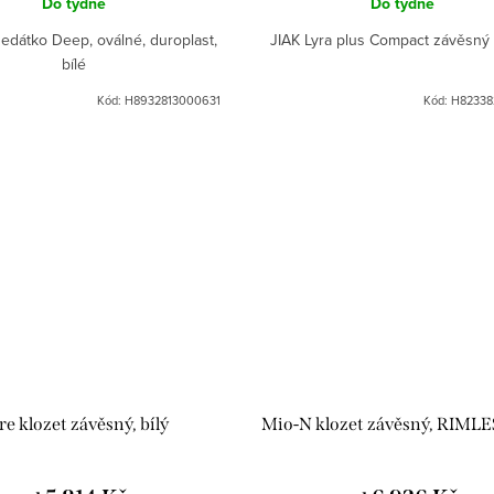
Do týdne
Do týdne
edátko Deep, oválné, duroplast,
JIAK Lyra plus Compact závěsný 
bílé
Kód:
H8932813000631
Kód:
H82338
re klozet závěsný, bílý
Mio-N klozet závěsný, RIMLES