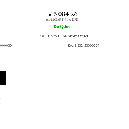
5 084 Kč
od
od 4 201,65 Kč bez DPH
Do týdne
JIKA Cubito Pure bidet stojící
00003041
Kód:
H8324230003041