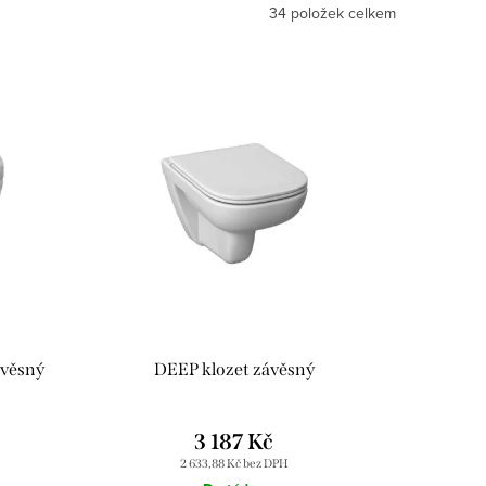
34
položek celkem
ávěsný
DEEP klozet závěsný
3 187 Kč
2 633,88 Kč bez DPH