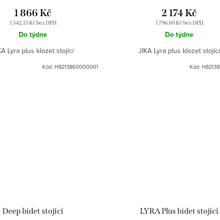
1 866 Kč
2 174 Kč
1 542,15 Kč bez DPH
1 796,69 Kč bez DPH
Do týdne
Do týdne
KA Lyra plus klozet stojící
JIKA Lyra plus klozet stojíc
Kód:
H8213860000001
Kód:
H8213
Deep bidet stojící
LYRA Plus bidet stojící