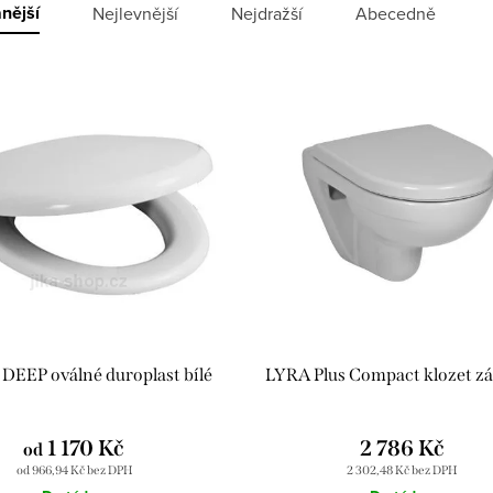
nější
Nejlevnější
Nejdražší
Abecedně
 DEEP oválné duroplast bílé
LYRA Plus Compact klozet z
1 170 Kč
2 786 Kč
od
od 966,94 Kč bez DPH
2 302,48 Kč bez DPH