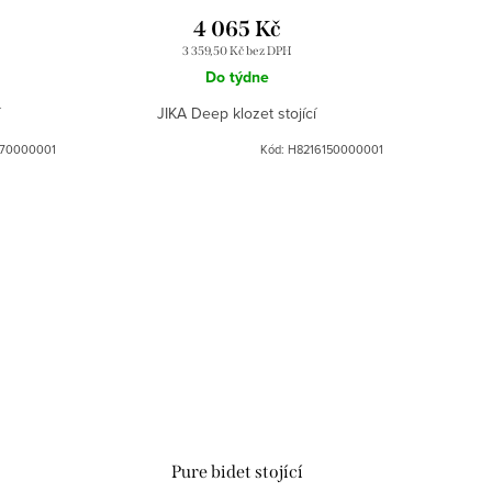
4 065 Kč
3 359,50 Kč bez DPH
Do týdne
í
JIKA Deep klozet stojící
870000001
Kód:
H8216150000001
Pure bidet stojící