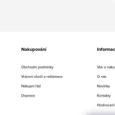
V
Z
á
Nakupování
Informac
p
a
Obchodní podmínky
Vše o nák
t
Vrácení zboží a reklamace
O nás
í
Nákupní řád
Novinky
Doprava
Kontakty
Hodnocení