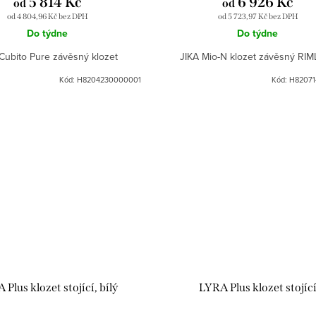
5 814 Kč
6 926 Kč
od
od
od 4 804,96 Kč bez DPH
od 5 723,97 Kč bez DPH
Do týdne
Do týdne
Cubito Pure závěsný klozet
JIKA Mio-N klozet závěsný RI
Kód:
H8204230000001
Kód:
H82071
 Plus klozet stojící, bílý
LYRA Plus klozet stojíc