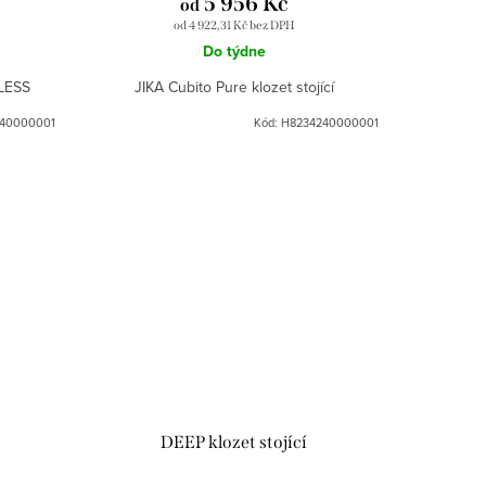
5 956 Kč
od
od 4 922,31 Kč bez DPH
Do týdne
MLESS
JIKA Cubito Pure klozet stojící
40000001
Kód:
H8234240000001
í
DEEP klozet stojící