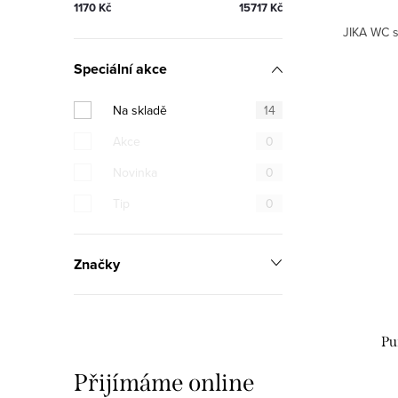
k
1170
Kč
15717
Kč
k
t
JIKA WC s
t
ů
Speciální akce
ů
Na skladě
14
Akce
0
Novinka
0
Tip
0
Značky
Pu
Přijímáme online