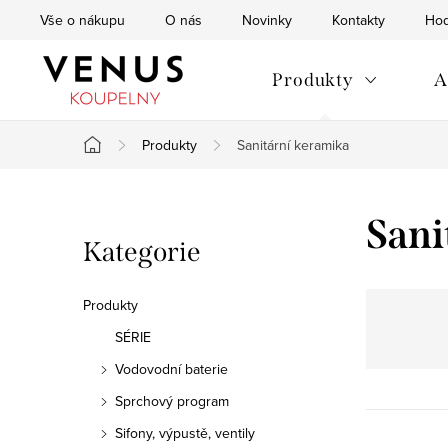
Přejít
Vše o nákupu
O nás
Novinky
Kontakty
Hod
na
obsah
Produkty
A
Produkty
Sanitární keramika
Domů
P
Sani
Přeskočit
Kategorie
o
kategorie
s
Produkty
t
SÉRIE
Vodovodní baterie
r
Sprchový program
a
Sifony, výpustě, ventily