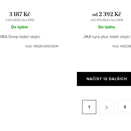
3 187 Kč
2 392 Kč
od
2 633,88 Kč bez DPH
od 1 976,86 Kč bez DPH
Do týdne
Do týdne
JIKA Deep bidet stojící
JIKA Lyra plus bidet stojící
Kód:
H8326120003041
Kód:
H83238
NAČÍST 12 DALŠÍCH
1
3