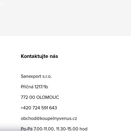
jů
Kontaktujte nás
Sanexport s.r.o.
Příčná 1217/1b
772 00 OLOMOUC
+420 724 591 643
obchod@koupelnyvenus.cz
Po-Pá 7.00-11.00, 11.30-15.00 hod