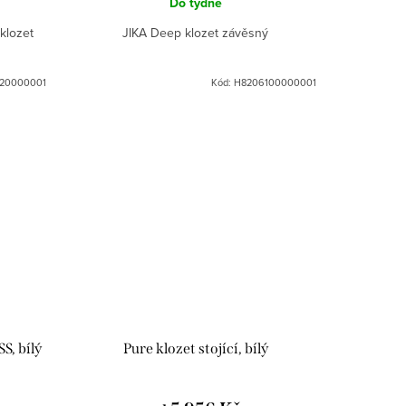
Do týdne
klozet
JIKA Deep klozet závěsný
20000001
Kód:
H8206100000001
S, bílý
Pure klozet stojící, bílý