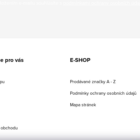
ložením e-mailu souhlasíte s
podmínkami ochrany osobních úda
e pro vás
E-SHOP
upu
Prodávané značky A - Z
Podmínky ochrany osobních údajů
Mapa stránek
 obchodu