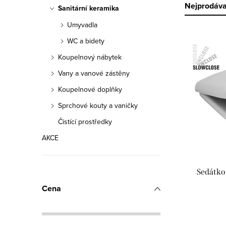
n
Ř
Nejprodáva
Sanitární keramika
n
Umyvadla
a
V
í
WC a bidety
z
Koupelnový nábytek
ý
p
e
Vany a vanové zástěny
p
a
n
Koupelnové doplňky
i
n
í
Sprchové kouty a vaničky
s
e
Čistící prostředky
p
AKCE
p
l
r
r
o
Sedátko
o
d
Cena
d
u
u