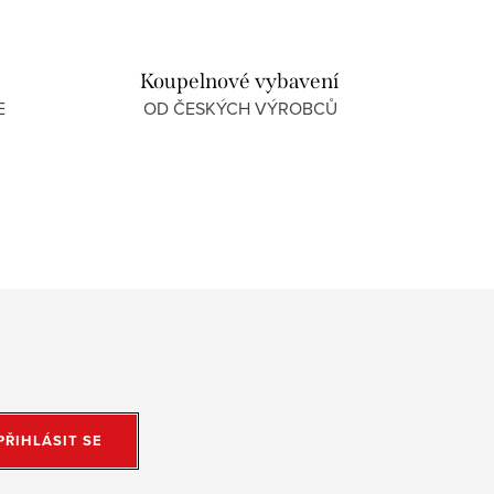
Koupelnové vybavení
E
OD ČESKÝCH VÝROBCŮ
PŘIHLÁSIT SE