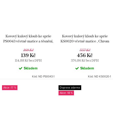
Kovový kulový kloub ke sprše
Kovový kulový kloub ke sprše
PS0043 včetně matice a těsnění,
KS0020 včetně matice , Chrom
Chrom ND PS0043-1, RAV Slezák
ND KS0020-1, RAV Slezák
169 Kč
557 Kč
139 Kč
456 Kč
114,88 Kč bez DPH
376,86 Kč bez DPH
Skladem
Skladem
Kód:
ND PS0043-1
Kód:
ND KS0020-1
-17 %
Doprava zdarma
-18 %