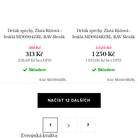
Držák sprchy, Zlatá Růžová -
Držák sprchy, Zlatá Růžová -
lesklá MD0904ZRL, RAV Slezák
lesklá MD0614RZRL, RAV Slezák
381 Kč
1 525 Kč
313 Kč
1 250 Kč
258,68 Kč bez DPH
1 033,06 Kč bez DPH
Skladem
Skladem
Kód:
MD0904ZRL
Kód:
MD0614RZRL
O
NAČÍST 12 DALŠÍCH
v
l
á
S
1
7
d
t
a
Evropská kvalita