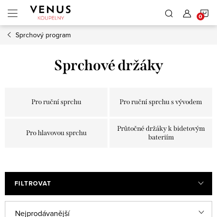
Přejít
N
na
obsah
Sprchový program
K
Sprchové držáky
Pro ruční sprchu
Pro ruční sprchu s vývodem
Průtočné držáky k bidetovým
Pro hlavovou sprchu
bateriím
FILTROVAT
Ř
Nejprodávanější