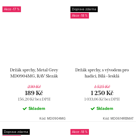
-17 %
Doprava zdarma
-18 %
Držák sprchy, Metal Grey
Držák sprchy, s vývodem pro
MD0904MG, RAV Slezák
hadici, Bílá - lesklá
MD0614RBMAT, RAV Slezák
230 Kč
1 525 Kč
189 Kč
1 250 Kč
156,20 Kč bez DPH
1 033,06 Kč bez DPH
Skladem
Skladem
Kód:
MD0904MG
Kód:
MD0614RBMAT
Doprava zdarma
-18 %