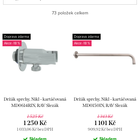
a
Nejlevnější
73
položek celkem
z
e
Nejdražší
V
n
Doprava zdarma
Doprava zdarma
ý
Abecedně
-18 %
-18 %
í
p
p
i
r
s
o
p
d
r
u
Držák sprchy, Nikl - kartáčovaná
Držák sprchy, Nikl - kartáčovaná
o
k
MD0614RIN, RAV Slezák
MD0150IN, RAV Slezák
d
t
1 525 Kč
1 343 Kč
u
1 250 Kč
1 101 Kč
ů
1 033,06 Kč bez DPH
909,92 Kč bez DPH
k
Skladem
Skladem