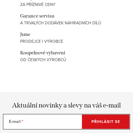
r
ZA PŘÍZNIVÉ CENY
c
á
í
n
Garance servisu
p
k
A TRVALÝCH DODÁVEK NÁHRADNÍCH DÍLŮ
r
o
Jsme
v
v
PRODEJCE I VÝROBCE
k
á
y
Koupelnové vybavení
n
v
OD ČESKÝCH VÝROBCŮ
í
ý
p
i
s
u
Aktuální novinky a slevy na váš e-mail
E-mail
PŘIHLÁSIT SE