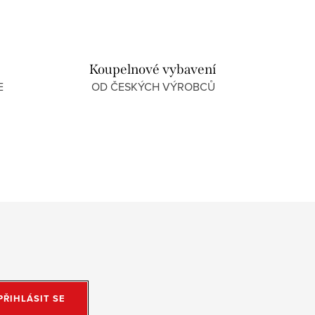
Koupelnové vybavení
E
OD ČESKÝCH VÝROBCŮ
PŘIHLÁSIT SE