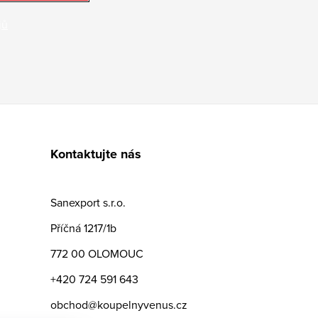
jů
Kontaktujte nás
Sanexport s.r.o.
Příčná 1217/1b
772 00 OLOMOUC
+420 724 591 643
obchod@koupelnyvenus.cz