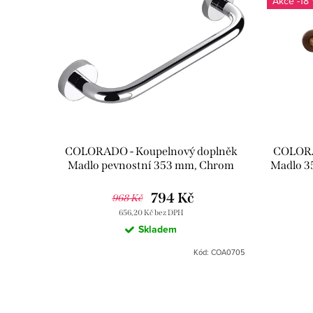
-18
COLORADO - Koupelnový doplněk
COLORA
Madlo pevnostní 353 mm, Chrom
Madlo 3
COA0705, RAV Slezák
CO
794 Kč
968 Kč
656,20 Kč bez DPH
Skladem
Kód:
COA0705