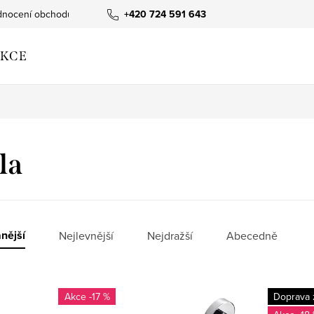
nocení obchodu
+420 724 591 643
KCE
la
nější
Nejlevnější
Nejdražší
Abecedně
-17 %
Doprava 