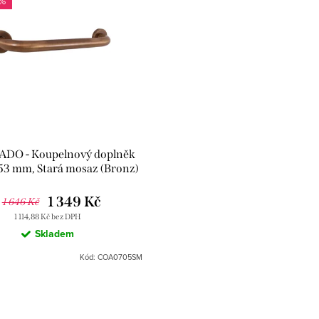
 %
DO - Koupelnový doplněk
53 mm, Stará mosaz (Bronz)
A0705SM, RAV Slezák
1 349 Kč
1 646 Kč
1 114,88 Kč bez DPH
Skladem
Kód:
COA0705SM