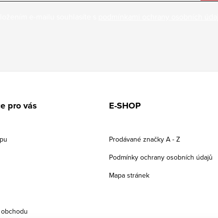
ložením e-mailu souhlasíte s
podmínkami ochrany osobních úda
e pro vás
E-SHOP
upu
Prodávané značky A - Z
Podmínky ochrany osobních údajů
Mapa stránek
 obchodu