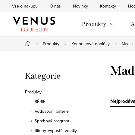
Přejít
Vše o nákupu
O nás
Novinky
Kontakty
Hod
na
obsah
Produkty
A
Produkty
Koupelnové doplňky
Madla
Domů
P
Mad
Přeskočit
Kategorie
o
kategorie
s
Produkty
t
Ř
Nejprodáva
SÉRIE
Vodovodní baterie
r
a
Sprchový program
V
a
z
Sifony, výpustě, ventily