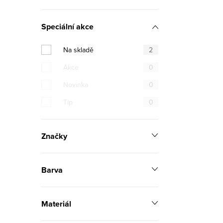
ý
p
Speciální akce
i
Na skladě
2
s
Akce
0
u
Novinka
0
Tip
0
Značky
Barva
Materiál