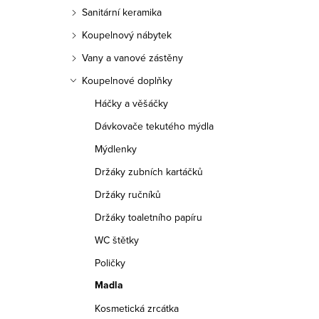
ý
n
e
Sanitární keramika
p
n
n
Koupelnový nábytek
i
í
Vany a vanové zástěny
í
s
Koupelnové doplňky
p
p
Háčky a věšáčky
p
a
r
Dávkovače tekutého mýdla
r
n
o
Mýdlenky
o
e
d
Držáky zubních kartáčků
d
Držáky ručníků
l
u
Držáky toaletního papíru
u
k
WC štětky
k
t
Poličky
t
ů
Madla
ů
Kosmetická zrcátka