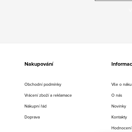
V
Z
á
Nakupování
Informac
p
a
Obchodní podmínky
Vše o nák
t
Vrácení zboží a reklamace
O nás
í
Nákupní řád
Novinky
Doprava
Kontakty
Hodnocení