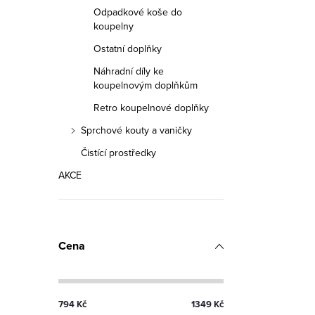
O
Odpadkové koše do
koupelny
v
Ostatní doplňky
l
Náhradní díly ke
á
koupelnovým doplňkům
d
Retro koupelnové doplňky
a
Sprchové kouty a vaničky
c
Čistící prostředky
í
AKCE
p
r
v
Cena
k
y
v
794
Kč
1349
Kč