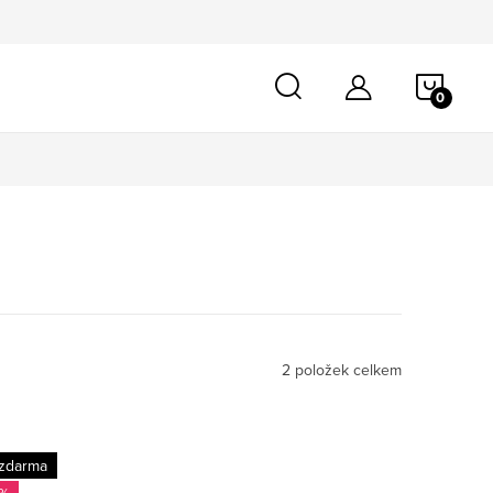
NÁKU
KOŠÍ
2
položek celkem
zdarma