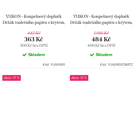
YUKON - Koupelnový doplněk
YUKON - Koupelnový doplněk
Držák toaletního papíru s krytem,
Držák toaletního papíru s krytem,
Chrom YUA0400, RAV Slezák
Černá matná/Zlatá
442 Kč
1 016 Kč
YUA0400CMATZ, RAV Slezák
363 Kč
484 Kč
300 Kč bez DPH
400 Kč bez DPH
Skladem
Skladem
Kód:
YUA0400
Kód:
YUA0400CMATZ
-17 %
-17 %