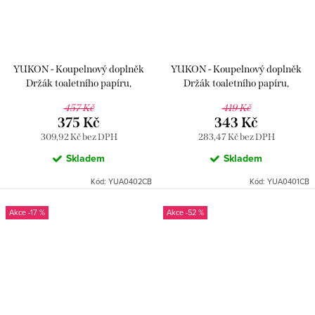
YUKON - Koupelnový doplněk
YUKON - Koupelnový doplněk
Držák toaletního papíru,
Držák toaletního papíru,
Bílá/Chrom YUA0402CB, RAV
Bílá/Chrom YUA0401CB, RAV
457 Kč
419 Kč
Slezák
Slezák
375 Kč
343 Kč
309,92 Kč bez DPH
283,47 Kč bez DPH
Skladem
Skladem
Kód:
YUA0402CB
Kód:
YUA0401CB
-17 %
-52 %