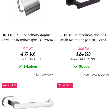
p
i
r
s
o
p
d
r
u
RIO INOX - Koupelnový doplněk
YUKON - Koupelnový doplněk
o
k
Držák toaletního papíru s krytem,
Držák toaletního papíru, Černá -
d
Nikl - kartáčovaná RIA0400IN,
matná YUA0402CMAT, RAV
t
532 Kč
396 Kč
RAV Slezák
Slezák
u
437 Kč
324 Kč
ů
361,16 Kč bez DPH
267,77 Kč bez DPH
k
Skladem
Skladem
t
Kód:
RIA0400IN
Kód:
YUA0402CMAT
ů
-17 %
-18 %