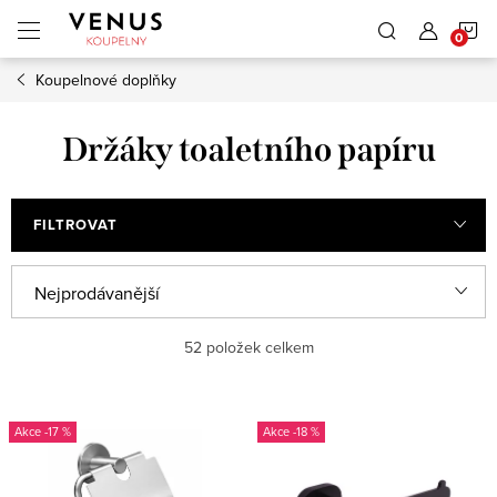
Přejít
N
na
obsah
Koupelnové doplňky
K
Držáky toaletního papíru
FILTROVAT
Ř
Nejprodávanější
a
Nejlevnější
52
položek celkem
z
e
Nejdražší
V
n
-17 %
-18 %
ý
Abecedně
í
p