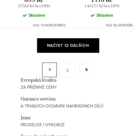
577,69 Kč bez DPH
1 467,77 Kč bez DPH
Skladem
Skladem
Kód:
YUA0402CMATZ
Kód:
NLA0403ZRL
O
NAČÍST 12 DALŠÍCH
v
l
á
S
1
5
d
t
a
Evropská kvalita
r
ZA PŘÍZNIVÉ CENY
c
á
í
n
Garance servisu
p
k
A TRVALÝCH DODÁVEK NÁHRADNÍCH DÍLŮ
r
o
Jsme
v
v
PRODEJCE I VÝROBCE
k
á