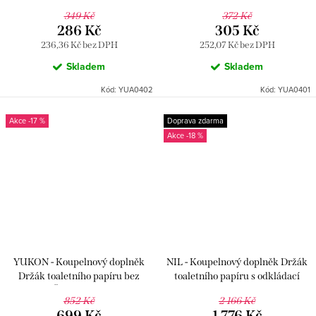
krytu, Chrom YUA0402, RAV
krytu, Chrom YUA0401, RAV
349 Kč
372 Kč
Slezák
Slezák
286 Kč
305 Kč
236,36 Kč bez DPH
252,07 Kč bez DPH
Skladem
Skladem
Kód:
YUA0402
Kód:
YUA0401
-17 %
Doprava zdarma
-18 %
YUKON - Koupelnový doplněk
NIL - Koupelnový doplněk Držák
Držák toaletního papíru bez
toaletního papíru s odkládací
krytu, Černá matná/Zlatá
poličkou, Zlatá Růžová - lesklá
852 Kč
2 166 Kč
YUA0402CMATZ, RAV Slezák
NLA0403ZRL, RAV Slezák
699 Kč
1 776 Kč