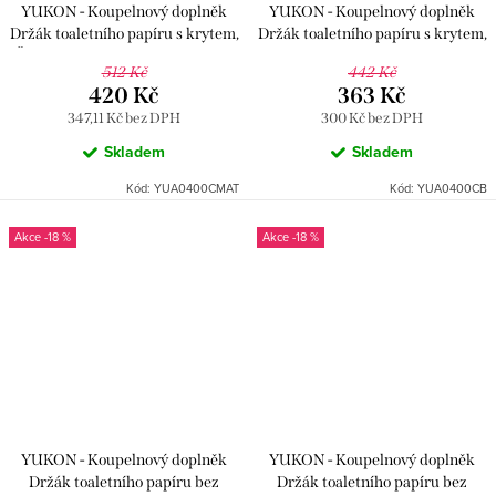
YUKON - Koupelnový doplněk
YUKON - Koupelnový doplněk
Držák toaletního papíru s krytem,
Držák toaletního papíru s krytem,
Černá - matná YUA0400CMAT,
Bílá/Chrom YUA0400CB, RAV
512 Kč
442 Kč
RAV Slezák
Slezák
420 Kč
363 Kč
347,11 Kč bez DPH
300 Kč bez DPH
Skladem
Skladem
Kód:
YUA0400CMAT
Kód:
YUA0400CB
-18 %
-18 %
YUKON - Koupelnový doplněk
YUKON - Koupelnový doplněk
Držák toaletního papíru bez
Držák toaletního papíru bez