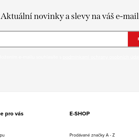
Aktuální novinky a slevy na váš e-mail
ložením e-mailu souhlasíte s
podmínkami ochrany osobních úda
e pro vás
E-SHOP
upu
Prodávané značky A - Z