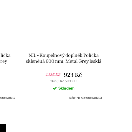
lička
NIL - Koupelnový doplněk Polička
Grey
skleněná 600 mm, Metal Grey lesklá
zák
NLA0900/60MGL, RAV Slezák
923 Kč
1 125 Kč
762,81 Kč bez DPH
Skladem
900/60MG
Kód:
NLA0900/60MGL