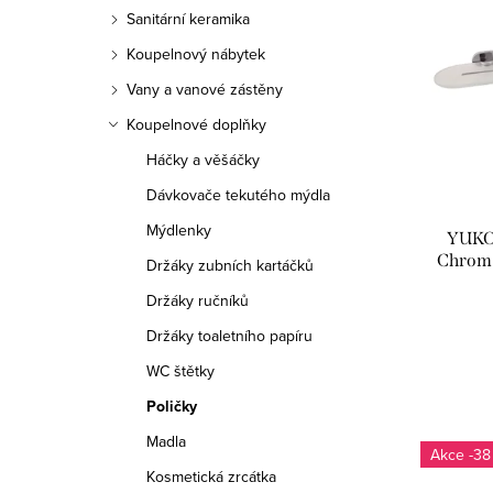
ý
n
e
Sanitární keramika
p
n
n
Koupelnový nábytek
i
í
Vany a vanové zástěny
í
s
Koupelnové doplňky
p
p
Háčky a věšáčky
p
a
r
Dávkovače tekutého mýdla
r
n
o
Mýdlenky
YUKON
o
e
d
Chrom 
Držáky zubních kartáčků
d
Držáky ručníků
l
u
Držáky toaletního papíru
u
k
WC štětky
k
t
Poličky
t
ů
Madla
-38
ů
Kosmetická zrcátka