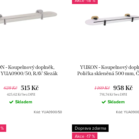
-18 %
 - Koupelnový doplněk,
YUKON - Koupelnový dopl
YUA0900/50, RAV Slezák
Polička skleněná 500 mm, 
matná/Zlatá YUA0900/50C
RAV Slezák
515 Kč
958 Kč
628 Kč
1 169 Kč
425,62 Kč bez DPH
791,74 Kč bez DPH
Skladem
Skladem
Kód:
YUA0900/50
Kód:
YUA0900
 %
Doprava zdarma
-17 %