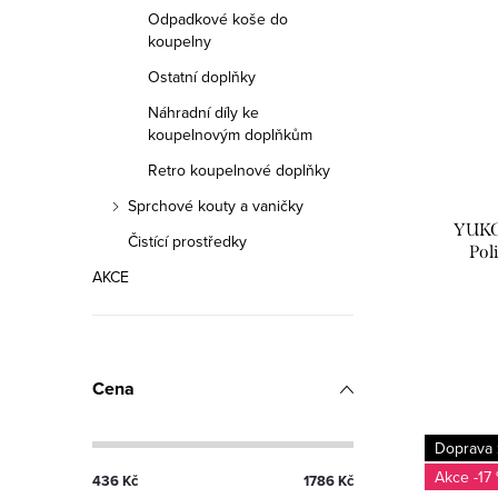
Odpadkové koše do
koupelny
Ostatní doplňky
Náhradní díly ke
koupelnovým doplňkům
Retro koupelnové doplňky
Sprchové kouty a vaničky
YUKO
Čistící prostředky
Pol
Bílá/C
AKCE
Cena
Doprava
-17
436
Kč
1786
Kč