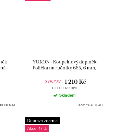
něk
YUKON - Koupelnový doplněk
ná -
Polička na ručníky 665, 6 mm,
Slezák
Bílá/Chrom YUA0704CB, RAV Slezák
1 210 Kč
2 097 Kč
1 000 Kč bez DPH
Skladem
0800CMAT
Kód:
YUA0704CB
Doprava zdarma
-17 %