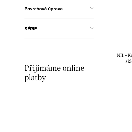
Povrchová úprava
SÉRIE
NIL - 
sk
Přijímáme online
kartáč
platby
O