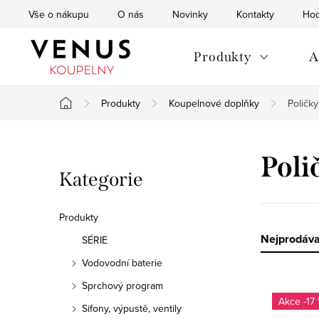
Přejít
Vše o nákupu
O nás
Novinky
Kontakty
Hod
na
obsah
Produkty
A
Produkty
Koupelnové doplňky
Poličky
Domů
P
Poli
Přeskočit
Kategorie
o
kategorie
s
Produkty
t
Ř
Nejprodáva
SÉRIE
Vodovodní baterie
r
a
Sprchový program
V
a
z
-17
Sifony, výpustě, ventily