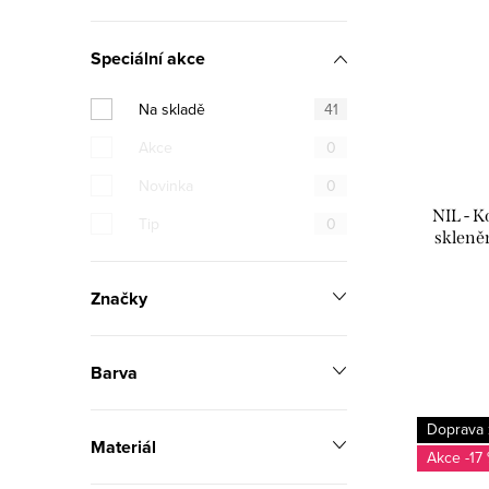
Speciální akce
Na skladě
41
Akce
0
Novinka
0
NIL - 
Tip
0
skleně
lesklá 
Značky
Barva
Doprava
Materiál
-17