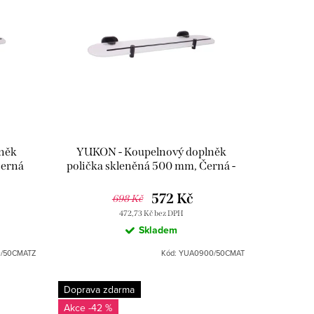
něk
YUKON - Koupelnový doplněk
Černá
polička skleněná 500 mm, Černá -
MATZ,
matná YUA0900/50CMAT, RAV
Slezák
572 Kč
698 Kč
472,73 Kč bez DPH
Skladem
/50CMATZ
Kód:
YUA0900/50CMAT
Doprava zdarma
-42 %