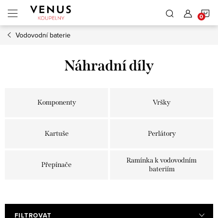
Přejít
N
na
obsah
Vodovodní baterie
K
Náhradní díly
Komponenty
Vršky
Kartuše
Perlátory
Ramínka k vodovodním
Přepínače
bateriím
FILTROVAT