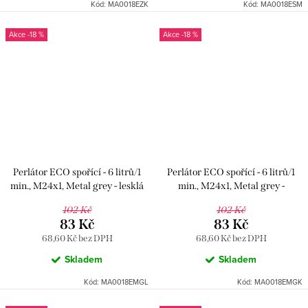
Kód:
MA0018EZK
Kód:
MA0018ESM
-18 %
-18 %
Perlátor ECO spořící - 6 litrů/1
Perlátor ECO spořící - 6 litrů/1
min., M24x1, Metal grey - lesklá
min., M24x1, Metal grey -
MA0018EMGL, RAV Slezák
kartáčovaná MA0018EMGK,
102 Kč
102 Kč
RAV Slezák
83 Kč
83 Kč
68,60 Kč bez DPH
68,60 Kč bez DPH
Skladem
Skladem
Kód:
MA0018EMGL
Kód:
MA0018EMGK