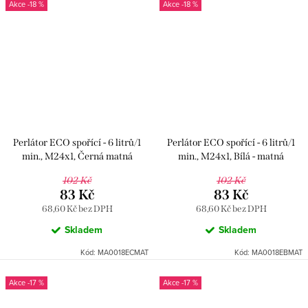
-18 %
-18 %
Perlátor ECO spořící - 6 litrů/1
Perlátor ECO spořící - 6 litrů/1
min., M24x1, Černá matná
min., M24x1, Bílá - matná
MA0018ECMAT, RAV Slezák
MA0018EBMAT, RAV Slezák
102 Kč
102 Kč
83 Kč
83 Kč
68,60 Kč bez DPH
68,60 Kč bez DPH
Skladem
Skladem
Kód:
MA0018ECMAT
Kód:
MA0018EBMAT
-17 %
-17 %