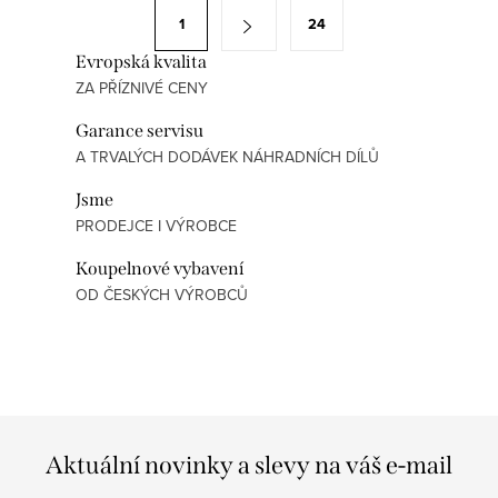
á
S
1
24
d
t
a
Evropská kvalita
r
ZA PŘÍZNIVÉ CENY
c
á
í
n
Garance servisu
p
k
A TRVALÝCH DODÁVEK NÁHRADNÍCH DÍLŮ
r
o
Jsme
v
v
PRODEJCE I VÝROBCE
k
á
y
Koupelnové vybavení
n
v
OD ČESKÝCH VÝROBCŮ
í
ý
p
i
s
u
Aktuální novinky a slevy na váš e-mail