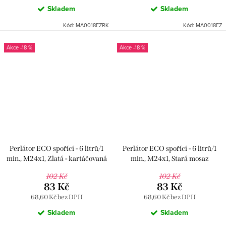
Skladem
Skladem
Kód:
MA0018EZRK
Kód:
MA0018EZ
-18 %
-18 %
Perlátor ECO spořící - 6 litrů/1
Perlátor ECO spořící - 6 litrů/1
min., M24x1, Zlatá - kartáčovaná
min., M24x1, Stará mosaz
MA0018EZK, RAV Slezák
MA0018ESM, RAV Slezák
102 Kč
102 Kč
83 Kč
83 Kč
68,60 Kč bez DPH
68,60 Kč bez DPH
Skladem
Skladem