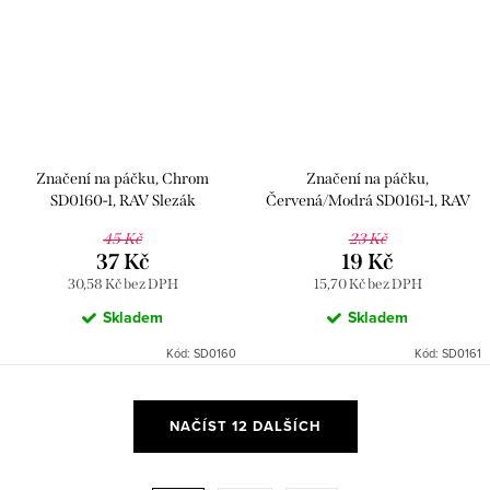
Značení na páčku, Chrom
Značení na páčku,
SD0160-1, RAV Slezák
Červená/Modrá SD0161-1, RAV
Slezák
45 Kč
23 Kč
37 Kč
19 Kč
30,58 Kč bez DPH
15,70 Kč bez DPH
Skladem
Skladem
Kód:
SD0160
Kód:
SD0161
O
NAČÍST 12 DALŠÍCH
v
l