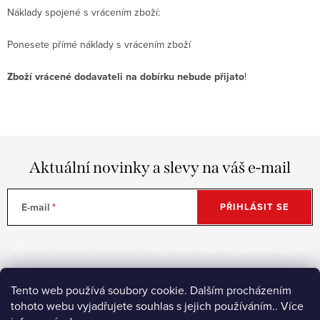
Náklady spojené s vrácením zboží:
Ponesete přímé náklady s vrácením zboží
Zboží vrácené dodavateli na dobírku nebude přijato
!
Aktuální novinky a slevy na váš e-mail
E-mail
PŘIHLÁSIT SE
Vložením e-mailu souhlasíte s
podmínkami ochrany osobních údajů
Tento web používá soubory cookie. Dalším procházením
Z
tohoto webu vyjadřujete souhlas s jejich používáním.. Více