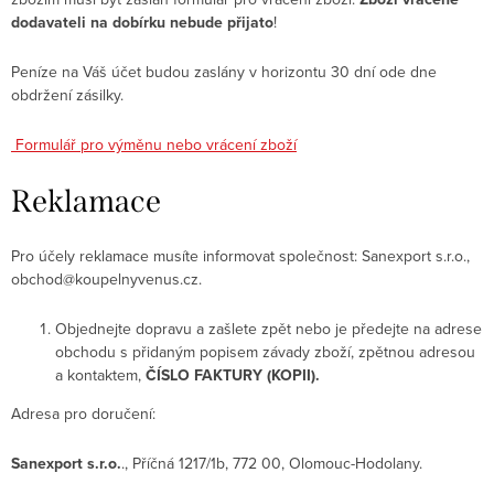
dodavateli na dobírku nebude přijato
!
Peníze na Váš účet budou zaslány v horizontu 30 dní ode dne
obdržení zásilky.
Formulář pro výměnu nebo vrácení zboží
Reklamace
Pro účely reklamace
musíte informovat společnost:
Sanexport
s.r.o.,
obchod@koupelnyvenus.cz
.
Objednejte dopravu a
zašlete zpět nebo je předejte na adrese
obchodu s přidaným popisem závady zboží, zpětnou adresou
a kontaktem,
ČÍSLO FAKTURY (KOPII).
Adresa pro doručení:
Sanexport s.r.o.
., Příčná 1217/1b, 772 00, Olomouc-Hodolany.