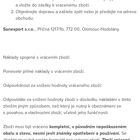
a vložte do zásilky k vracenému zboží.
Objednejte dopravu a
zašlete zpět nebo je předejte na adrese
obchodu:
Sanexport s.r.o.
., Příčná 1217/1b, 772 00, Olomouc-Hodolany.
Náklady spojené s vrácením zboží:
Ponesete přímé náklady s vrácením zboží.
Odpovědnost za snížení hodnoty vráceného zboží:
Odpovídáte za snížení hodnoty zboží v důsledku nakládání s tímto
zbožím jiným způsobem, než který je nutný k obeznámení se
s povahou a vlastnostmi zboží, včetně jeho funkčnosti.
Zboží musí být vráceno
kompletní, v původním nepoškozeném
obalu a stavu, nesmí jevit známky opotřebení a používání.
Se
zbožím musí být zaslán formulář pro vrácení zboží.
Zboží vrácené