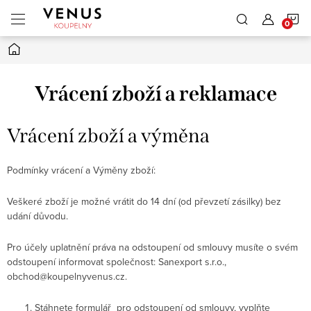
Přejít
N
na
obsah
Domů
K
Vrácení zboží a reklamace
Vrácení zboží a výměna
Podmínky vrácení a Výměny zboží:
Veškeré zboží je možné vrátit do 14 dní (od převzetí zásilky) bez
udání důvodu.
Pro účely uplatnění práva na odstoupení od smlouvy musíte o svém
odstoupení informovat společnost:
Sanexport s.r.o.,
obchod@koupelnyvenus.cz
.
Stáhnete formulář
pro odstoupení od smlouvy, vyplňte