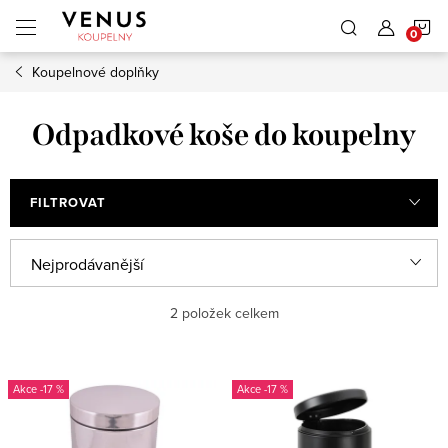
Přejít
N
na
obsah
Koupelnové doplňky
K
Odpadkové koše do koupelny
FILTROVAT
Ř
Nejprodávanější
a
Nejlevnější
2
položek celkem
z
e
Nejdražší
V
n
-17 %
-17 %
ý
Abecedně
í
p