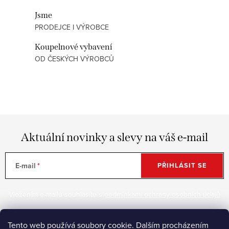
d
Jsme
a
PRODEJCE I VÝROBCE
c
í
Koupelnové vybavení
p
OD ČESKÝCH VÝROBCŮ
r
v
k
y
v
Aktuální novinky a slevy na váš e-mail
ý
p
i
E-mail
PŘIHLÁSIT SE
s
u
Vložením e-mailu souhlasíte s
podmínkami ochrany osobních údajů
Tento web používá soubory cookie. Dalším procházením