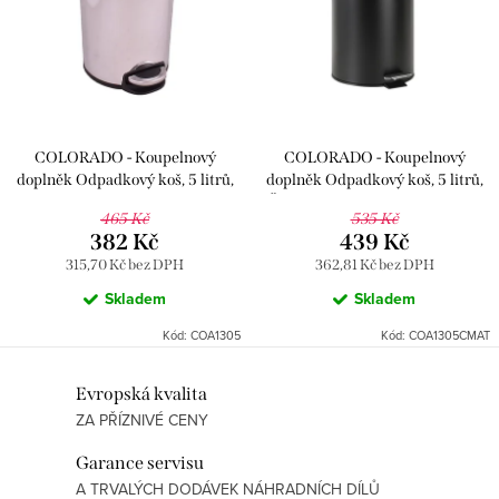
p
i
r
s
o
p
d
r
u
COLORADO - Koupelnový
COLORADO - Koupelnový
o
k
doplněk Odpadkový koš, 5 litrů,
doplněk Odpadkový koš, 5 litrů,
d
Chrom COA1305, RAV Slezák
Černá - matná COA1305CMAT,
t
465 Kč
535 Kč
RAV Slezák
u
382 Kč
439 Kč
ů
315,70 Kč bez DPH
362,81 Kč bez DPH
k
Skladem
Skladem
t
Kód:
COA1305
Kód:
COA1305CMAT
ů
O
Evropská kvalita
ZA PŘÍZNIVÉ CENY
v
l
Garance servisu
á
A TRVALÝCH DODÁVEK NÁHRADNÍCH DÍLŮ