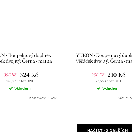
N - Koupelnový doplněk
YUKON - Koupelnový dopl
ek dvojitý, Černá - matná
Věšáček dvojitý, Černá - m
0106CMAT, RAV Slezák
YUA0102CMAT, RAV Sle
324 Kč
210 Kč
396 Kč
256 Kč
267,77 Kč bez DPH
173,55 Kč bez DPH
Skladem
Skladem
Kód:
YUA0106CMAT
Kód:
YUA
NAČÍST 12 DALŠÍCH