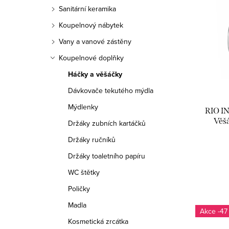
ý
n
e
Sanitární keramika
p
n
n
Koupelnový nábytek
i
í
Vany a vanové zástěny
í
s
Koupelnové doplňky
p
p
Háčky a věšáčky
p
a
r
Dávkovače tekutého mýdla
r
n
o
Mýdlenky
RIO I
o
e
d
Věšá
Držáky zubních kartáčků
RI
d
Držáky ručníků
l
u
Držáky toaletního papíru
u
k
WC štětky
k
t
Poličky
t
ů
Madla
-47
ů
Kosmetická zrcátka