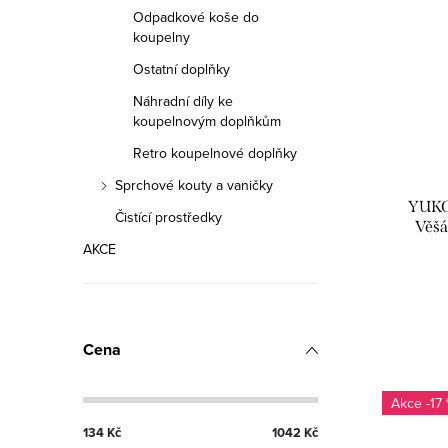
Odpadkové koše do
koupelny
Ostatní doplňky
Náhradní díly ke
koupelnovým doplňkům
Retro koupelnové doplňky
Sprchové kouty a vaničky
YUKO
Čistící prostředky
Věšá
YUA0
AKCE
Cena
-17
134
Kč
1042
Kč