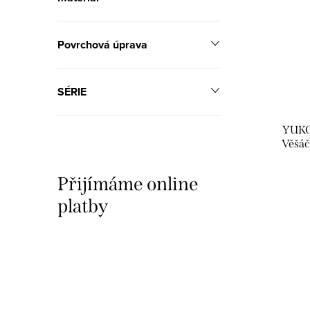
Povrchová úprava
SÉRIE
YUKO
Věšáč
YUA
Přijímáme online
platby
O