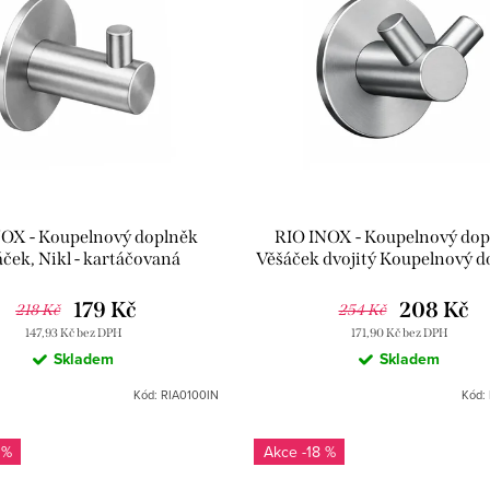
NOX - Koupelnový doplněk
RIO INOX - Koupelnový do
ček, Nikl - kartáčovaná
Věšáček dvojitý Koupelnový d
A0100IN, RAV Slezák
Nikl - kartáčovaná RIA0102I
Slezák
179 Kč
208 Kč
218 Kč
254 Kč
147,93 Kč bez DPH
171,90 Kč bez DPH
Skladem
Skladem
Kód:
RIA0100IN
Kód:
 %
-18 %