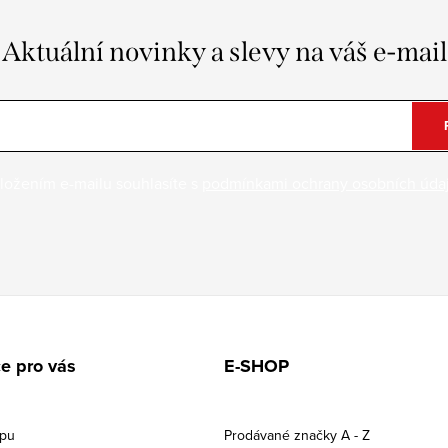
Aktuální novinky a slevy na váš e-mail
ložením e-mailu souhlasíte s
podmínkami ochrany osobních úda
e pro vás
E-SHOP
upu
Prodávané značky A - Z