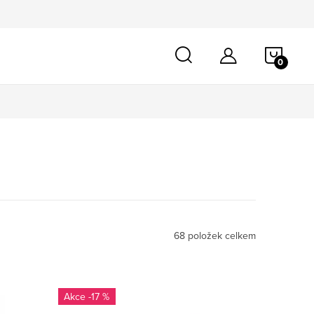
NÁKU
KOŠÍ
68
položek celkem
-17 %