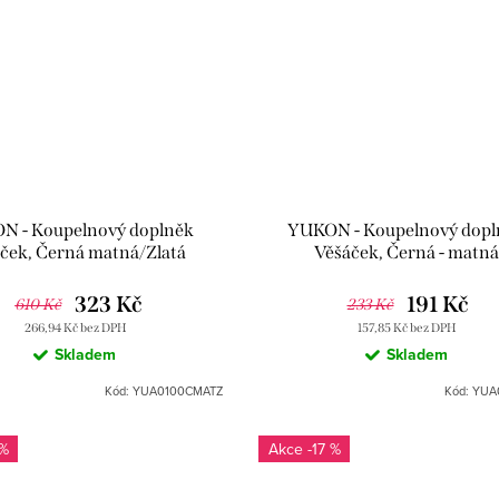
N - Koupelnový doplněk
YUKON - Koupelnový dopl
ček, Černá matná/Zlatá
Věšáček, Černá - matn
100CMATZ, RAV Slezák
YUA0100CMAT, RAV Sle
323 Kč
191 Kč
610 Kč
233 Kč
266,94 Kč bez DPH
157,85 Kč bez DPH
Skladem
Skladem
Kód:
YUA0100CMATZ
Kód:
YUA
 %
-17 %