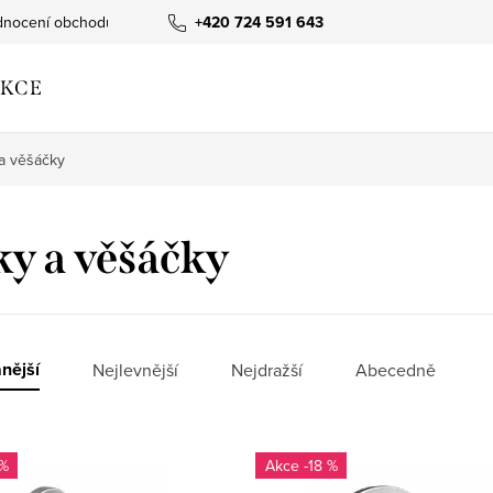
nocení obchodu
+420 724 591 643
KCE
a věšáčky
y a věšáčky
nější
Nejlevnější
Nejdražší
Abecedně
 %
-18 %