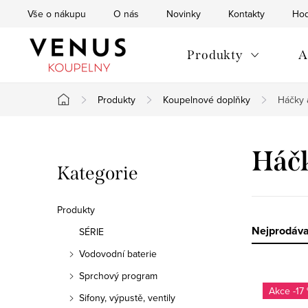
Přejít
Vše o nákupu
O nás
Novinky
Kontakty
Hod
na
obsah
Produkty
A
Produkty
Koupelnové doplňky
Háčky 
Domů
P
Háčk
Přeskočit
Kategorie
o
kategorie
s
Produkty
t
Ř
Nejprodáva
SÉRIE
Vodovodní baterie
r
a
Sprchový program
V
a
z
-17
Sifony, výpustě, ventily