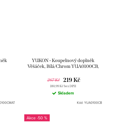
něk
YUKON - Koupelnový doplněk
á
Věšáček, Bílá/Chrom YUA0100CB,
zák
RAV Slezák
219 Kč
267 Kč
180,99 Kč bez DPH
Skladem
0100CMAT
Kód:
YUA0100CB
-50 %