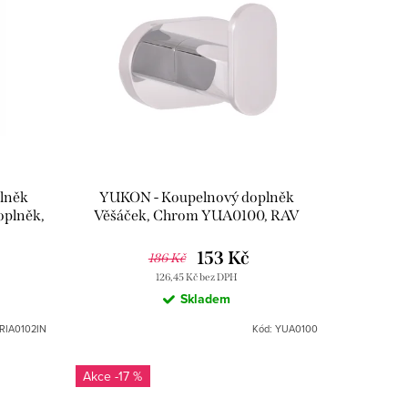
plněk
YUKON - Koupelnový doplněk
oplněk,
Věšáček, Chrom YUA0100, RAV
N, RAV
Slezák
153 Kč
186 Kč
126,45 Kč bez DPH
Skladem
RIA0102IN
Kód:
YUA0100
-17 %