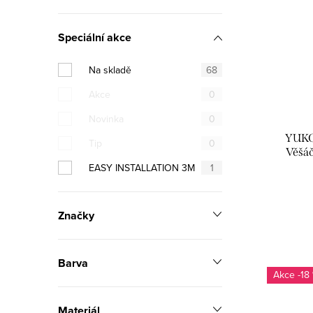
Speciální akce
Na skladě
68
Akce
0
Novinka
0
YUKO
Tip
0
Věšáč
YUA
EASY INSTALLATION 3M
1
Značky
Barva
-18
Materiál