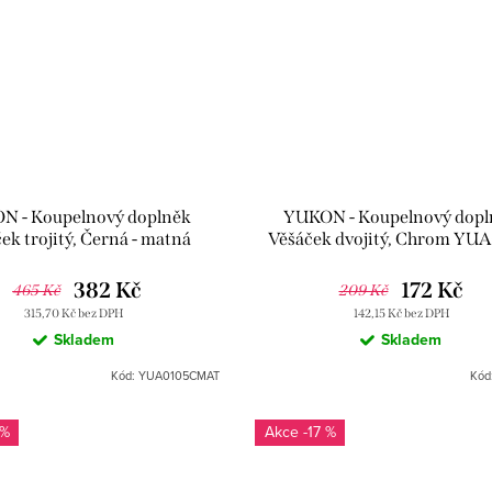
N - Koupelnový doplněk
YUKON - Koupelnový dopl
ek trojitý, Černá - matná
Věšáček dvojitý, Chrom YUA
0105CMAT, RAV Slezák
RAV Slezák
382 Kč
172 Kč
465 Kč
209 Kč
315,70 Kč bez DPH
142,15 Kč bez DPH
Skladem
Skladem
Kód:
YUA0105CMAT
Kód
 %
-17 %