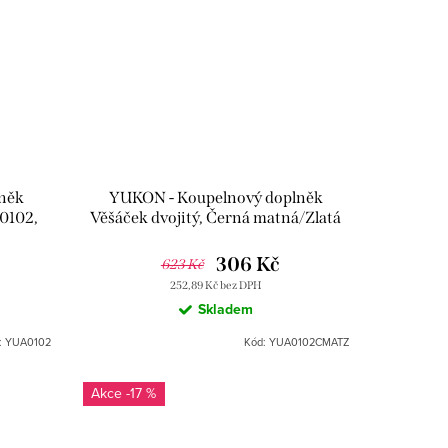
něk
YUKON - Koupelnový doplněk
0102,
Věšáček dvojitý, Černá matná/Zlatá
YUA0102CMATZ, RAV Slezák
306 Kč
623 Kč
252,89 Kč bez DPH
Skladem
:
YUA0102
Kód:
YUA0102CMATZ
-17 %