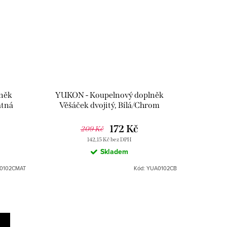
něk
YUKON - Koupelnový doplněk
atná
Věšáček dvojitý, Bílá/Chrom
zák
YUA0102CB, RAV Slezák
172 Kč
209 Kč
142,15 Kč bez DPH
Skladem
0102CMAT
Kód:
YUA0102CB