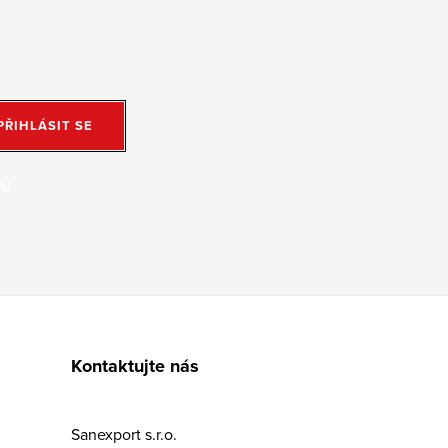
PŘIHLÁSIT SE
jů
Kontaktujte nás
Sanexport s.r.o.