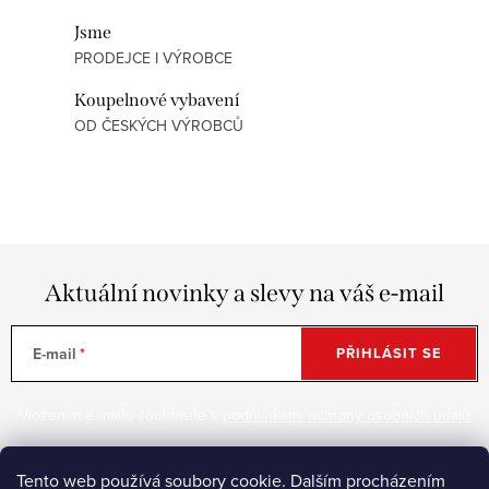
d
Jsme
a
PRODEJCE I VÝROBCE
c
í
Koupelnové vybavení
p
OD ČESKÝCH VÝROBCŮ
r
v
k
y
v
Aktuální novinky a slevy na váš e-mail
ý
p
i
E-mail
PŘIHLÁSIT SE
s
u
Vložením e-mailu souhlasíte s
podmínkami ochrany osobních údajů
Tento web používá soubory cookie. Dalším procházením