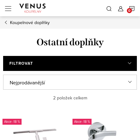
Přejít
N
na
obsah
Koupelnové doplňky
K
Ostatní doplňky
FILTROVAT
Ř
Nejprodávanější
a
Nejlevnější
2
položek celkem
z
e
Nejdražší
V
n
-18 %
-18 %
ý
Abecedně
í
p