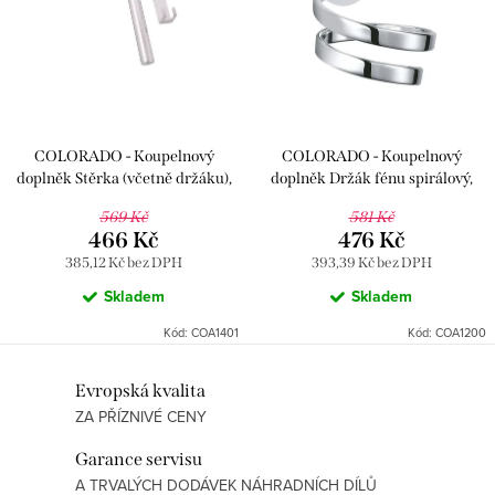
p
i
r
s
o
p
d
r
u
COLORADO - Koupelnový
COLORADO - Koupelnový
o
k
doplněk Stěrka (včetně držáku),
doplněk Držák fénu spirálový,
d
Chrom COA1401, RAV Slezák
Chrom COA1200, RAV Slezák
t
569 Kč
581 Kč
u
466 Kč
476 Kč
ů
385,12 Kč bez DPH
393,39 Kč bez DPH
k
Skladem
Skladem
t
Kód:
COA1401
Kód:
COA1200
ů
O
Evropská kvalita
ZA PŘÍZNIVÉ CENY
v
l
Garance servisu
á
A TRVALÝCH DODÁVEK NÁHRADNÍCH DÍLŮ