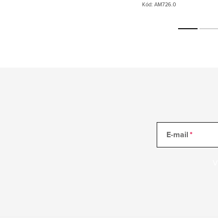
:
AM719.0/11C
Kód:
AM726.0
E-mail
V