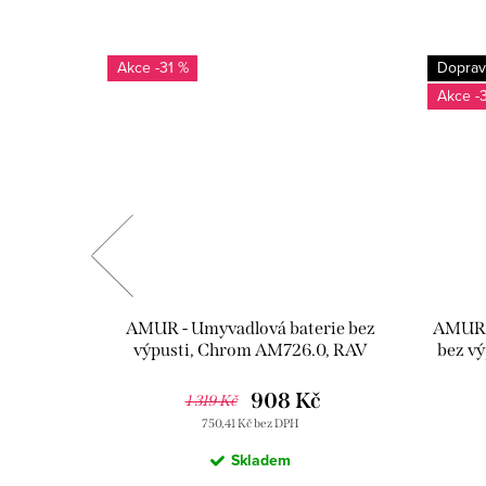
-31 %
Doprav
-
ie s
AMUR - Umyvadlová baterie bez
AMUR -
rom/Černá
výpusti, Chrom AM726.0, RAV
bez v
ezák
Slezák
č
908 Kč
1 319 Kč
750,41 Kč bez DPH
Skladem