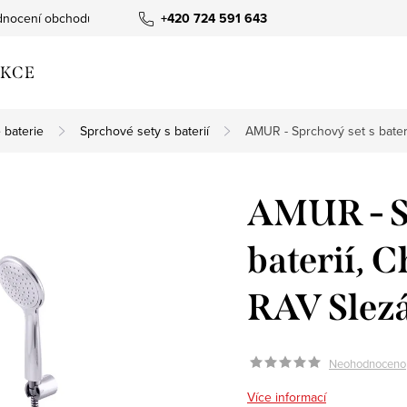
nocení obchodu
+420 724 591 643
KCE
 baterie
Sprchové sety s baterií
AMUR - Sprchový set s bater
AMUR - Sp
baterií, 
RAV Slez
Neohodnoceno
Více informací