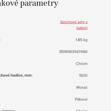
kové parametry
Sprchové sety s
:
baterií
:
1.85 kg
8595163547490
Chrom
chové hadice, mm
:
1500
Mosaz
Pákové
á úprava
:
Chrom