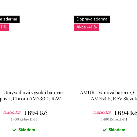
a zdarma
Doprava zdarma
31 %
-41 %
 Umyvadlová vysoká baterie
AMUR - Vanová baterie, 
ýpusti, Chrom AM730.0, RAV
AM754.5, RAV Slezá
Slezák
1 694 Kč
1 694 K
2 490 Kč
2 900 Kč
1 400 Kč bez DPH
1 400 Kč bez DPH
Skladem
Skladem