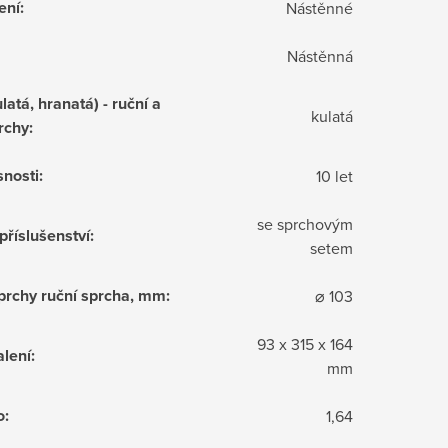
ení
:
Nástěnné
Nástěnná
latá, hranatá) - ruční a
kulatá
rchy
:
snosti
:
10 let
se sprchovým
příslušenství
:
setem
sprchy ruční sprcha, mm
:
⌀ 103
93 x 315 x 164
lení
:
mm
o
:
1,64