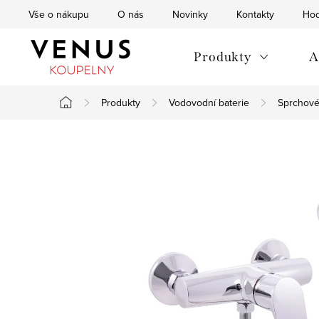
Přejít
Vše o nákupu
O nás
Novinky
Kontakty
Hod
na
obsah
Produkty
A
Produkty
Vodovodní baterie
Sprchové
Domů