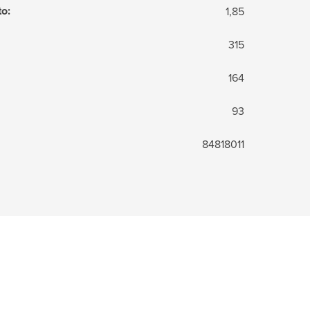
to
:
1,85
315
164
93
84818011