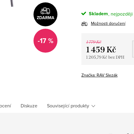
Skladem
ZDARMA
Možnosti doručení
-17 %
1 779 Kč
1 459 Kč
1 205,79 Kč bez DPH
Měrná
cena:
Značka:
RAV Slezák
ocení
Diskuze
Související produkty