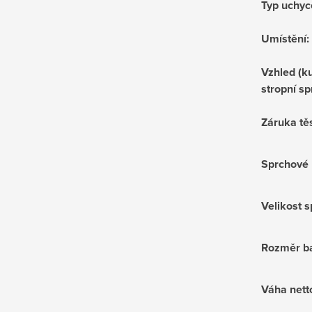
Typ uchyc
Umístění
:
Vzhled (ku
stropní sp
Záruka tě
Sprchové 
Velikost 
Rozměr ba
Váha nett