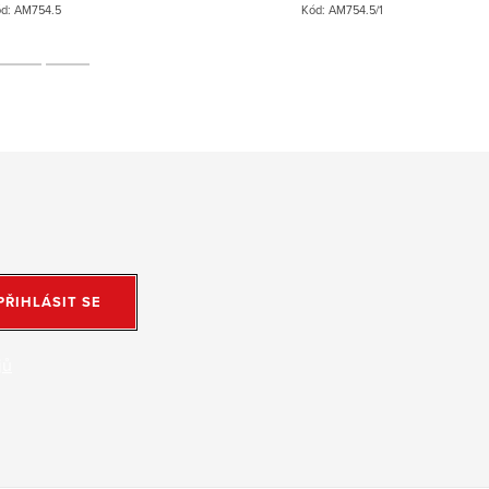
ód:
AM754.5
Kód:
AM754.5/1
PŘIHLÁSIT SE
jů