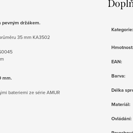
Doplň
 a pevným držákem.
Kategorie
 o průměru 35 mm KA3502
Hmotnost
PS0045
cm
EAN
:
Barva
:
50 mm.
Délka spr
ými bateriemi ze série
AMUR
Materiál
:
Ovládání
:
Povrchov