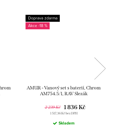
Doprava zdarma
Doprava
-18 %
-17
Chrom
AMUR - Vanový set s baterií, Chrom
AMUR - V
k
AM754.5/1, RAV Slezák
AM
č
1 836 Kč
2 239 Kč
1 517,36 Kč bez DPH
Skladem