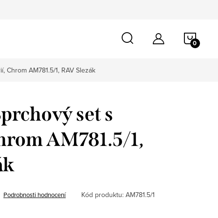
NÁKU
KOŠÍ
ií, Chrom AM781.5/1, RAV Slezák
rchový set s
Chrom AM781.5/1,
ák
Kód produktu:
AM781.5/1
Podrobnosti hodnocení