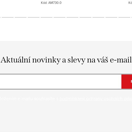
Kód:
AM730.0
K
Aktuální novinky a slevy na váš e-mail
ložením e-mailu souhlasíte s
podmínkami ochrany osobních úda