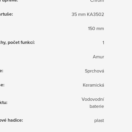
rtuše
:
35 mm KA3502
150 mm
hy, počet funkcí
:
1
Amur
e
:
Sprchová
še
:
Keramická
Vodovodní
ktu
:
baterie
ové hadice
:
plast