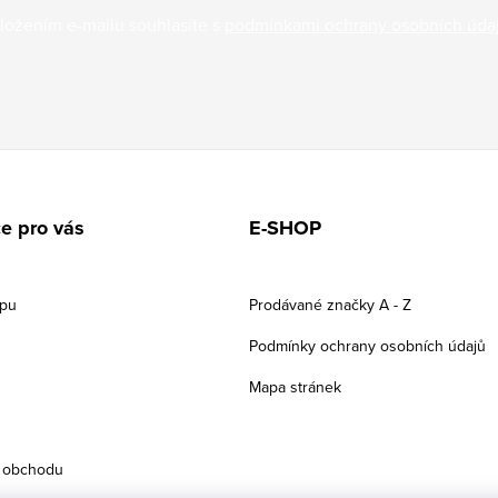
ložením e-mailu souhlasíte s
podmínkami ochrany osobních úda
e pro vás
E-SHOP
upu
Prodávané značky A - Z
Podmínky ochrany osobních údajů
Mapa stránek
 obchodu