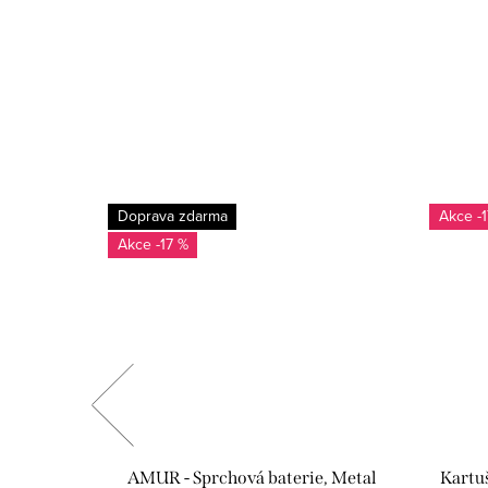
Doprava zdarma
-
-17 %
 Grey -
AMUR - Sprchová baterie, Metal
Kartu