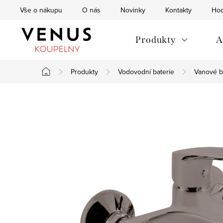
Přejít
Vše o nákupu
O nás
Novinky
Kontakty
Hod
na
obsah
Produkty
A
Produkty
Vodovodní baterie
Vanové b
Domů