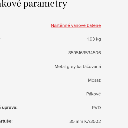
kové parametry
:
Nástěnné vanové baterie
:
1.93 kg
8595163534506
Metal grey kartáčovaná
Mosaz
Pákové
á úprava
:
PVD
rtuše
:
35 mm KA3502