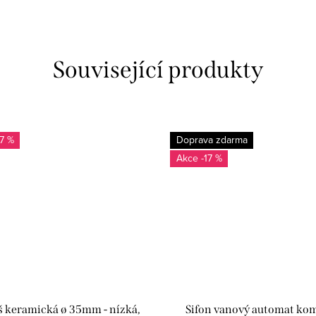
Související produkty
17 %
Doprava zdarma
-17 %
š keramická ø 35mm - nízká,
Sifon vanový automat kom