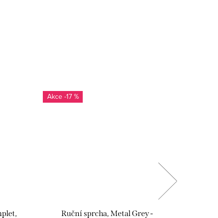
-17 %
-17
plet,
Ruční sprcha, Metal Grey -
Drž