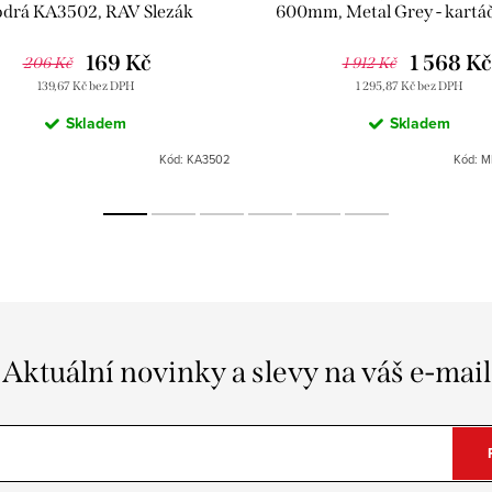
drá KA3502, RAV Slezák
600mm, Metal Grey - kartá
MD0588MGK, RAV Sle
169 Kč
1 568 Kč
206 Kč
1 912 Kč
139,67 Kč bez DPH
1 295,87 Kč bez DPH
Skladem
Skladem
Kód:
KA3502
Kód:
M
Aktuální novinky a slevy na váš e-mail