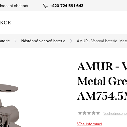
nocení obchodu
+420 724 591 643
KCE
aterie
Nástěnné vanové baterie
AMUR - Vanová baterie, Met
AMUR - V
Metal Gre
AM754.5
Neohodnoceno
Více informací