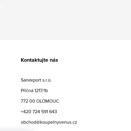
jů
Kontaktujte nás
Sanexport s.r.o.
Příčná 1217/1b
772 00 OLOMOUC
+420 724 591 643
obchod@koupelnyvenus.cz