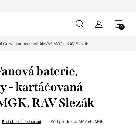
NÁKU
KOŠÍ
al Grey - kartáčovaná AM754.5MGK, RAV Slezák
anová baterie,
y - kartáčovaná
MGK, RAV Slezák
Kód produktu:
AM754.5MGK
Podrobnosti hodnocení