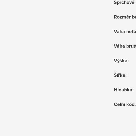
Sprchové 
Rozměr ba
Váha nett
Váha brut
Výška
:
Šířka
:
Hloubka
:
Celní kód
: