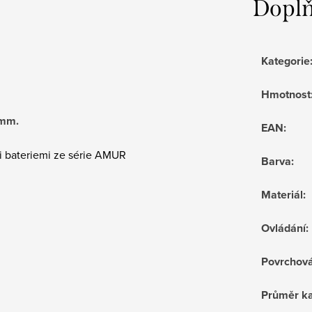
Doplň
Kategorie
Hmotnost
 mm.
EAN
:
i bateriemi ze série AMUR
Barva
:
Materiál
:
Ovládání
:
Povrchov
Průměr ka