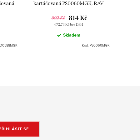
čovaná
kartáčovaná PS0060MGK, RAV
kartá
zák
Slezák
814 Kč
992 Kč
672,73 Kč bez DPH
Skladem
D0588MGK
Kód:
PS0060MGK
PŘIHLÁSIT SE