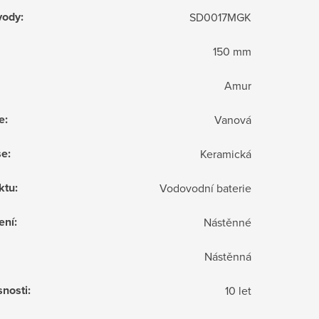
vody
:
SD0017MGK
150 mm
Amur
e
:
Vanová
še
:
Keramická
ktu
:
Vodovodní baterie
ení
:
Nástěnné
Nástěnná
snosti
:
10 let