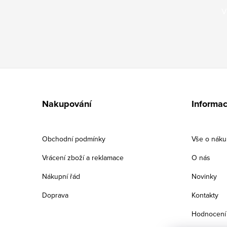
V
Z
á
Nakupování
Informac
p
a
Obchodní podmínky
Vše o nák
t
Vrácení zboží a reklamace
O nás
í
Nákupní řád
Novinky
Doprava
Kontakty
Hodnocení