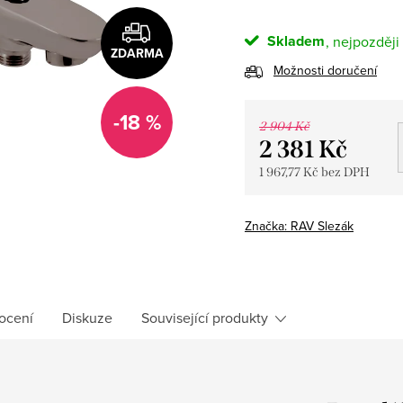
Skladem
ZDARMA
Možnosti doručení
-18 %
2 904 Kč
2 381 Kč
1 967,77 Kč bez DPH
Měrná
cena:
Značka:
RAV Slezák
ocení
Diskuze
Související produkty