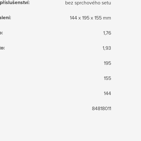
příslušenství
:
bez sprchového setu
lení
:
144 x 195 x 155 mm
o
:
1,76
to
:
1,93
195
155
144
84818011