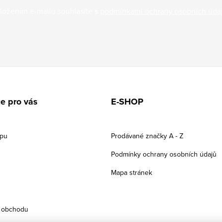
ložením e-mailu souhlasíte s
podmínkami ochrany osobních úda
e pro vás
E-SHOP
upu
Prodávané značky A - Z
Podmínky ochrany osobních údajů
Mapa stránek
 obchodu