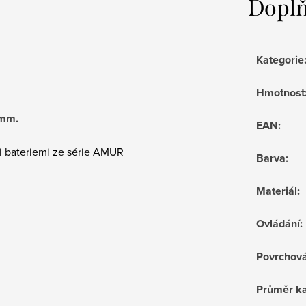
Doplň
Kategorie
Hmotnost
 mm.
EAN
:
i bateriemi ze série AMUR
Barva
:
Materiál
:
Ovládání
:
Povrchov
Průměr ka