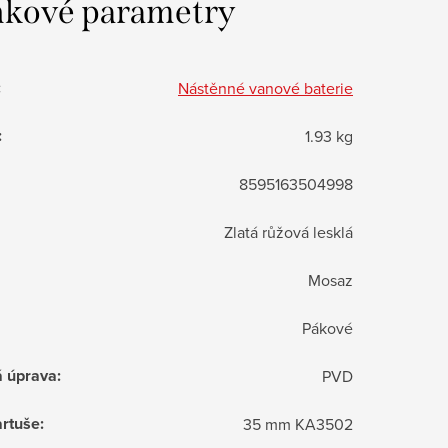
kové parametry
:
Nástěnné vanové baterie
:
1.93 kg
8595163504998
Zlatá růžová lesklá
Mosaz
Pákové
á úprava
:
PVD
rtuše
:
35 mm KA3502