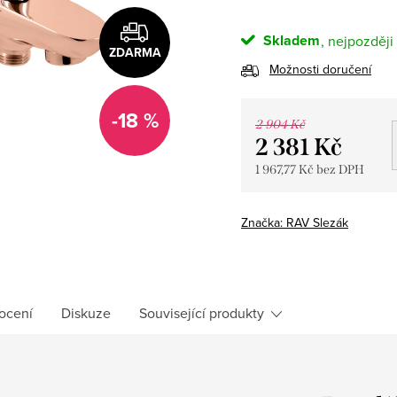
Skladem
ZDARMA
Možnosti doručení
-18 %
2 904 Kč
2 381 Kč
1 967,77 Kč bez DPH
Měrná
cena:
Značka:
RAV Slezák
ocení
Diskuze
Související produkty