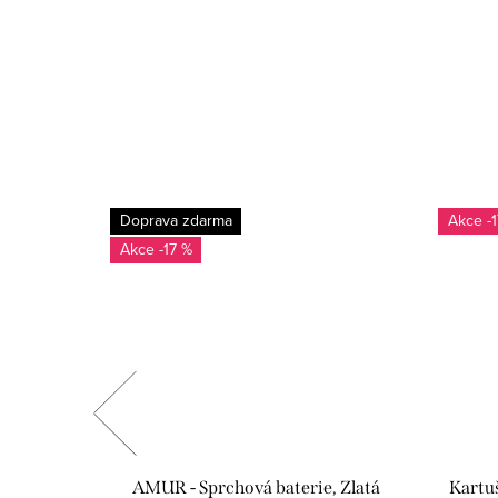
Doprava zdarma
-
-17 %
 x 40 cm,
AMUR - Sprchová baterie, Zlatá
Kartu