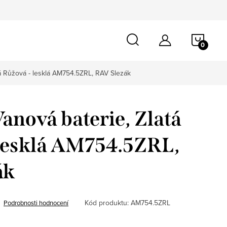
NÁKU
KOŠÍ
á Růžová - lesklá AM754.5ZRL, RAV Slezák
nová baterie, Zlatá
 lesklá AM754.5ZRL,
ák
Kód produktu:
AM754.5ZRL
Podrobnosti hodnocení