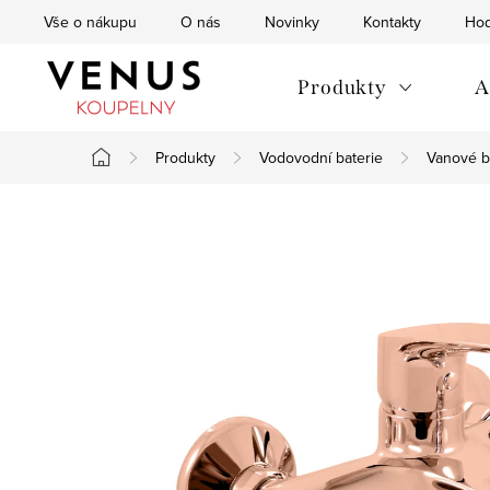
Přejít
Vše o nákupu
O nás
Novinky
Kontakty
Hod
na
obsah
Produkty
A
Produkty
Vodovodní baterie
Vanové b
Domů