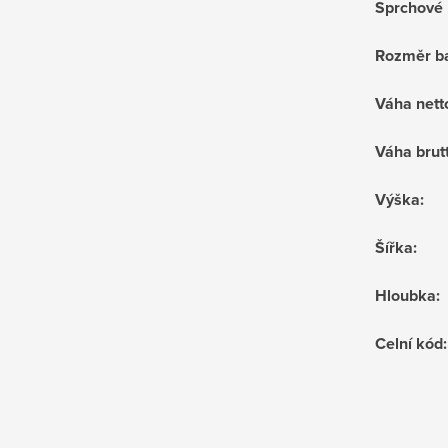
Sprchové 
Rozměr ba
Váha nett
Váha brut
Výška
:
Šířka
:
Hloubka
:
Celní kód
: