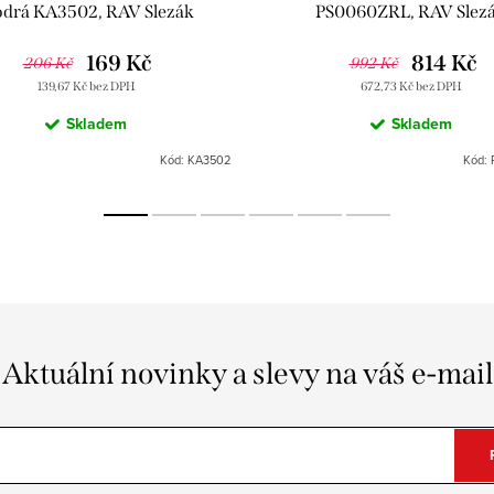
drá KA3502, RAV Slezák
PS0060ZRL, RAV Slez
169 Kč
814 Kč
206 Kč
992 Kč
139,67 Kč bez DPH
672,73 Kč bez DPH
Skladem
Skladem
Kód:
KA3502
Kód:
Aktuální novinky a slevy na váš e-mail