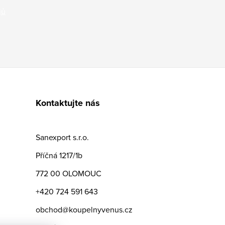
jů
Kontaktujte nás
Sanexport s.r.o.
Příčná 1217/1b
772 00 OLOMOUC
+420 724 591 643
obchod@koupelnyvenus.cz