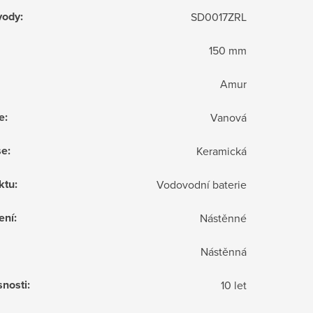
vody
:
SD0017ZRL
150 mm
Amur
e
:
Vanová
še
:
Keramická
ktu
:
Vodovodní baterie
ení
:
Nástěnné
Nástěnná
snosti
:
10 let