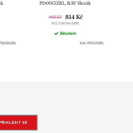
ák
PD0015ZRL, RAV Slezák
MD
814 Kč
992 Kč
672,73 Kč bez DPH
Skladem
PS0060ZRL
Kód:
PD0015ZRL
PŘIHLÁSIT SE