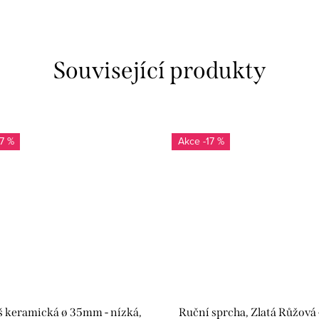
Související produkty
17 %
-17 %
š keramická ø 35mm - nízká,
Ruční sprcha, Zlatá Růžová -