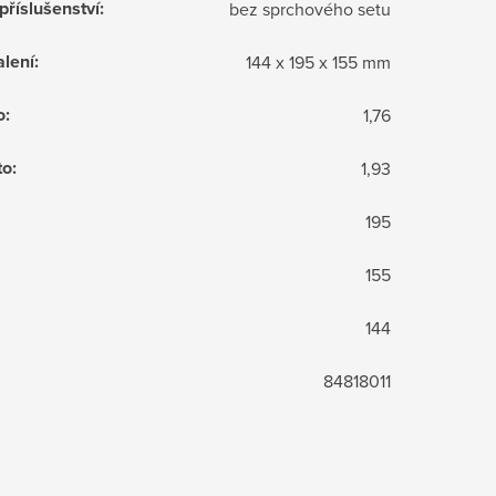
příslušenství
:
bez sprchového setu
lení
:
144 x 195 x 155 mm
o
:
1,76
to
:
1,93
195
155
144
84818011