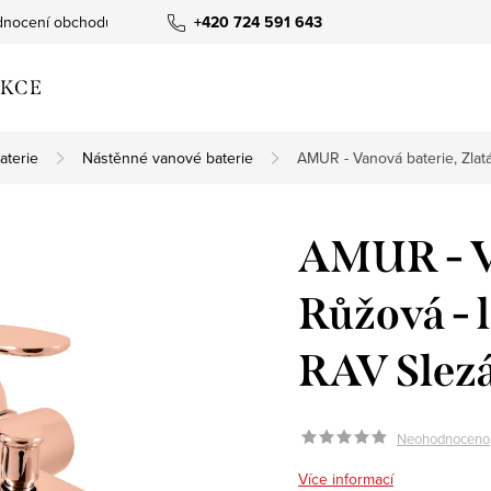
nocení obchodu
+420 724 591 643
KCE
aterie
Nástěnné vanové baterie
AMUR - Vanová baterie, Zlat
AMUR - Va
Růžová -
RAV Slez
Neohodnoceno
Více informací