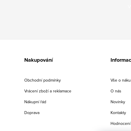
V
Z
á
Nakupování
Informac
p
a
Obchodní podmínky
Vše o nák
t
Vrácení zboží a reklamace
O nás
í
Nákupní řád
Novinky
Doprava
Kontakty
Hodnocení