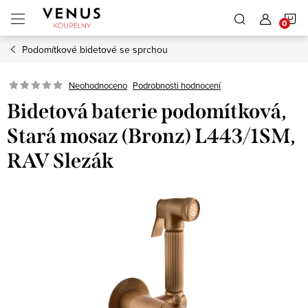
Přejít
N
na
obsah
Podomítkové bidetové se sprchou
K
Neohodnoceno
Podrobnosti hodnocení
Bidetová baterie podomítková,
Stará mosaz (Bronz) L443/1SM,
RAV Slezák