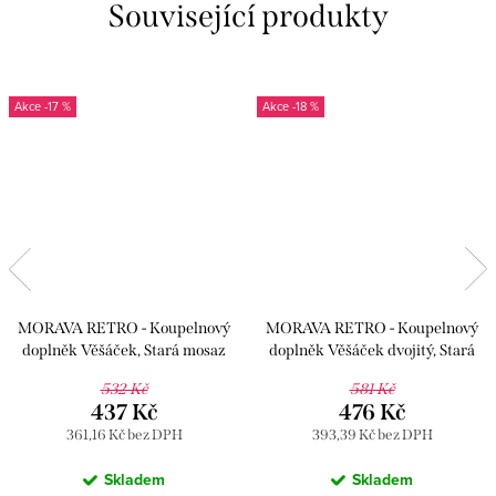
Související produkty
-17 %
-18 %
MORAVA RETRO - Koupelnový
MORAVA RETRO - Koupelnový
doplněk Věšáček, Stará mosaz
doplněk Věšáček dvojitý, Stará
(Bronz) MKA0100SM, RAV
mosaz (Bronz) MKA0102SM, RAV
532 Kč
581 Kč
Slezák
Slezák
437 Kč
476 Kč
361,16 Kč bez DPH
393,39 Kč bez DPH
Skladem
Skladem