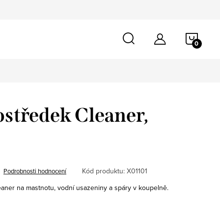
NÁKU
KOŠÍ
rostředek Cleaner,
Kód produktu:
X01101
Podrobnosti hodnocení
eaner na mastnotu, vodní usazeniny a spáry v koupelně.