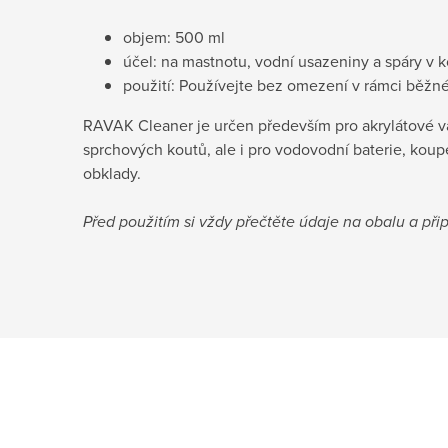
objem: 500 ml
účel: na mastnotu, vodní usazeniny a spáry v 
použití: Používejte bez omezení v rámci běžné
RAVAK Cleaner je určen především pro akrylátové va
sprchových koutů, ale i pro vodovodní baterie, kou
obklady.
Před použitím si vždy přečtěte údaje na obalu a při