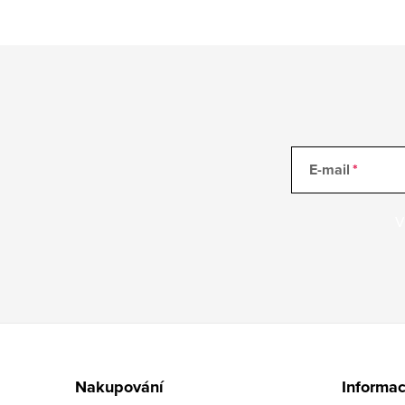
E-mail
V
Z
á
Nakupování
Informac