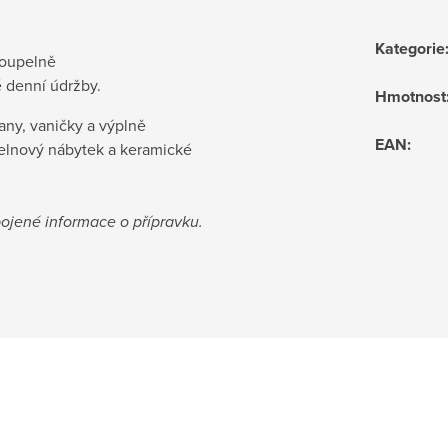
Kategorie
koupelně
 denní údržby.
Hmotnost
ny, vaničky a výplně
EAN
:
pelnový nábytek a keramické
pojené informace o přípravku.