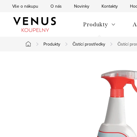
Přejít
Vše o nákupu
O nás
Novinky
Kontakty
Hod
na
obsah
Produkty
A
Produkty
Čistící prostředky
Čistící pr
Domů