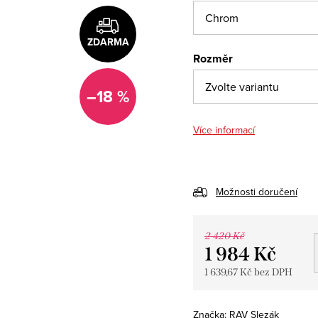
ZDARMA
Rozměr
–18 %
Více informací
Možnosti doručení
2 420 Kč
1 984 Kč
1 639,67 Kč bez DPH
Měrná
cena:
Značka:
RAV Slezák