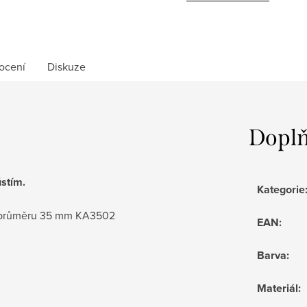
ocení
Diskuze
Doplň
stím.
Kategorie
 průměru 35 mm KA3502
EAN
:
Barva
:
Materiál
: