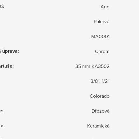
tí
:
Ano
Pákové
MA0001
á úprava
:
Chrom
rtuše
:
35 mm KA3502
3/8'', 1/2''
Colorado
e
:
Dřezová
še
:
Keramická