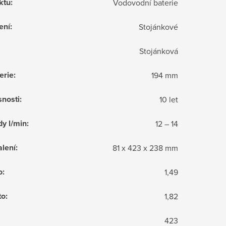
ktu
:
Vodovodní baterie
ení
:
Stojánkové
Stojánková
erie
:
194 mm
snosti
:
10 let
dy l/min
:
12 – 14
lení
:
81 x 423 x 238 mm
o
:
1,49
to
:
1,82
423