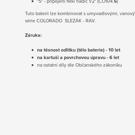
"5" - připojení flexi hadic 1/2" (CO104.
5
)
Tuto baterii lze kombinovat s umyvadlovými, vanový
série COLORADO SLEZÁK - RAV.
Záruka:
na těsnost odlitku (tělo baterie) - 10 let
na kartuši a povrchovou úpravu - 6 let
na ostatní díly dle Občanského zákoníku