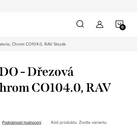
NÁKU
KOŠÍ
erie, Chrom CO104.0, RAV Slezák
O - Dřezová
 Chrom CO104.0, RAV
Kód produktu:
Zvolte variantu
Podrobnosti hodnocení