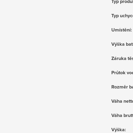
Typ produ
Typ uchyc
Umístění
:
Výška bat
Záruka tě
Průtok vo
Rozměr ba
Váha nett
Váha brut
Výška
: