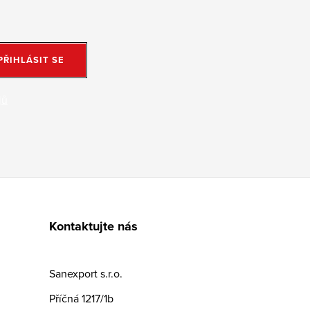
PŘIHLÁSIT SE
jů
Kontaktujte nás
Sanexport s.r.o.
Příčná 1217/1b