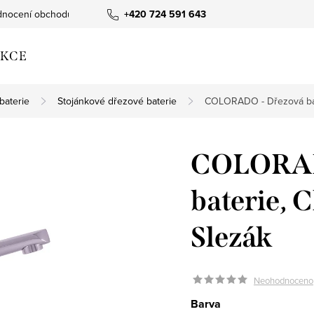
nocení obchodu
+420 724 591 643
KCE
baterie
Stojánkové dřezové baterie
COLORADO - Dřezová bat
COLORAD
baterie,
Slezák
Neohodnoceno
Barva