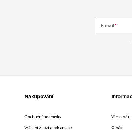
E-mail
V
Z
á
Nakupování
Informac
p
a
Obchodní podmínky
Vše o nák
t
Vrácení zboží a reklamace
O nás