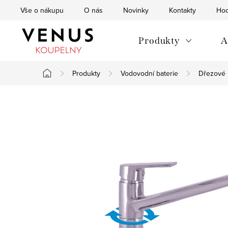
Přejít
Vše o nákupu
O nás
Novinky
Kontakty
Hod
na
obsah
Produkty
A
Produkty
Vodovodní baterie
Dřezové 
Domů