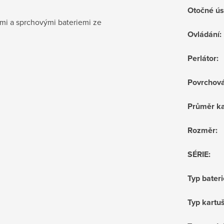
Otočné ús
mi a sprchovými bateriemi ze
Ovládání
:
Perlátor
:
Povrchov
Průměr ka
Rozměr
:
SÉRIE
:
Typ bateri
Typ kartu