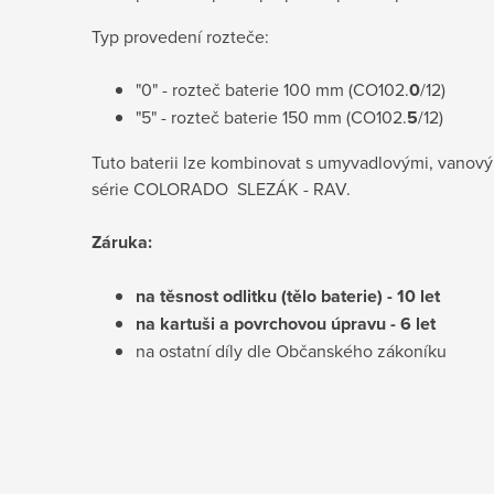
Typ provedení rozteče:
"0" - rozteč baterie 100 mm (CO102.
0
/12)
"5" - rozteč baterie 150 mm (CO102.
5
/12)
Tuto baterii lze kombinovat s umyvadlovými, vanový
série COLORADO
SLEZÁK - RAV.
Záruka:
na těsnost odlitku (tělo baterie) - 10 le
t
na kartuši a povrchovou úpravu - 6 let
na ostatní díly dle Občanského zákoníku