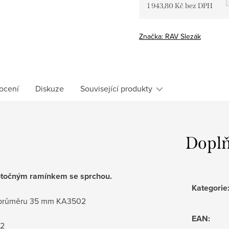
1 943,80 Kč bez DPH
Měrná
cena:
Značka:
RAV Slezák
ocení
Diskuze
Související produkty
Doplň
otočným
ramínkem se sprchou.
Kategorie
 o průměru 35 mm KA3502
EAN
:
52