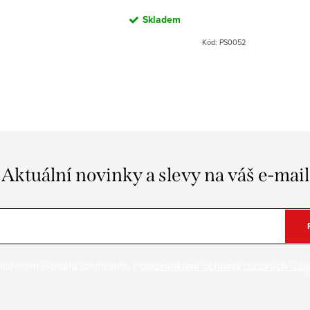
Skladem
Kód:
PS0052
Aktuální novinky a slevy na váš e-mail
ložením e-mailu souhlasíte s
podmínkami ochrany osobních úda