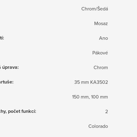
Chrom/Šedá
Mosaz
tí
:
Ano
Pákové
á úprava
:
Chrom
rtuše
:
35 mm KA3502
150 mm, 100 mm
hy, počet funkcí
:
2
Colorado