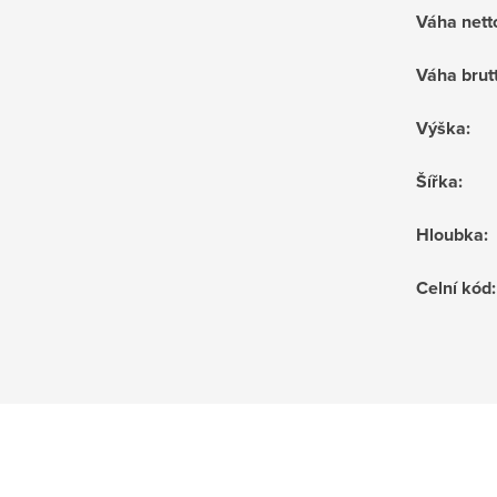
Váha nett
Váha brut
Výška
:
Šířka
:
Hloubka
:
Celní kód
: