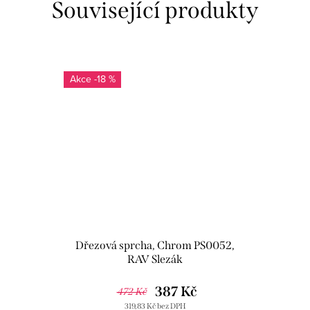
Související produkty
-18 %
Dřezová sprcha, Chrom PS0052,
RAV Slezák
387 Kč
472 Kč
319,83 Kč bez DPH