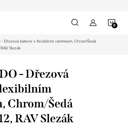
NÁKU
KOŠÍ
Dřezová baterie s flexibilním ramínkem, Chrom/Šedá
 RAV Slezák
O - Dřezová
flexibilním
, Chrom/Šedá
12, RAV Slezák