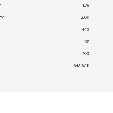
o
:
1,78
to
:
2,09
440
181
103
84818011