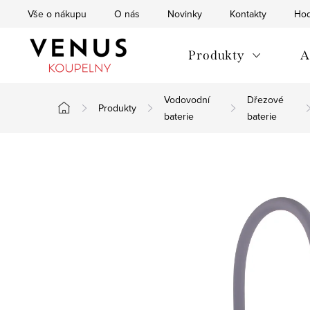
Přejít
Vše o nákupu
O nás
Novinky
Kontakty
Hod
na
obsah
Produkty
A
Vodovodní
Dřezové
Produkty
Domů
baterie
baterie