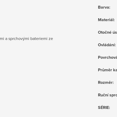
Barva
:
Materiál
:
Otočné ús
mi a sprchovými bateriemi ze
Ovládání
:
Povrchov
Průměr ka
Rozměr
:
Ruční sprc
SÉRIE
: