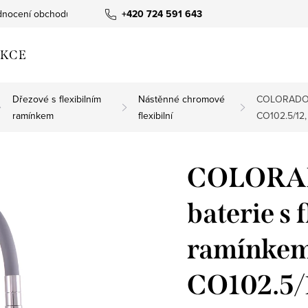
nocení obchodu
+420 724 591 643
KCE
Dřezové s flexibilním
Nástěnné chromové
COLORADO - 
ramínkem
flexibilní
CO102.5/12,
COLORAD
baterie s 
ramínkem
CO102.5/