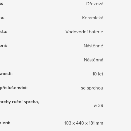
e
:
Dřezová
še
:
Keramická
ktu
:
Vodovodní baterie
ení
:
Nástěnné
Nástěnná
snosti
:
10 let
příslušenství
:
se sprchou
prchy ruční sprcha,
⌀ 29
lení
:
103 x 440 x 181 mm