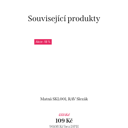
Související produkty
-18 %
Matná SKL001, RAV Slezák
133 Kč
109 Kč
90,08 Kč bez DPH