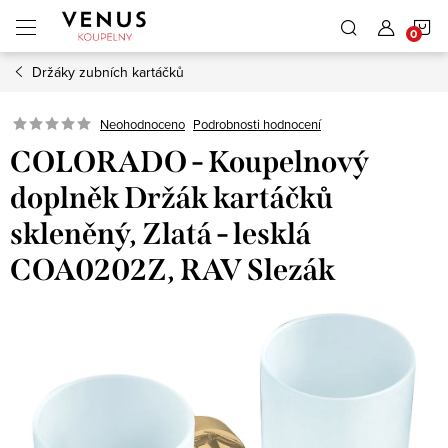
Přejít
N
na
obsah
Držáky zubních kartáčků
K
Neohodnoceno
Podrobnosti hodnocení
COLORADO - Koupelnový
doplněk Držák kartáčků
skleněný, Zlatá - lesklá
COA0202Z, RAV Slezák