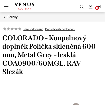
Přejít
N
na
obsah
Poličky
K
Neohodnoceno
Podrobnosti hodnocení
COLORADO - Koupelnový
doplněk Polička skleněná 600
mm, Metal Grey - lesklá
COA0900/60MGL, RAV
Slezák