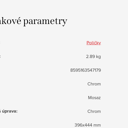
kové parametry
:
Poličky
:
2.89 kg
8595163547179
Chrom
Mosaz
á úprava
:
Chrom
396x444 mm