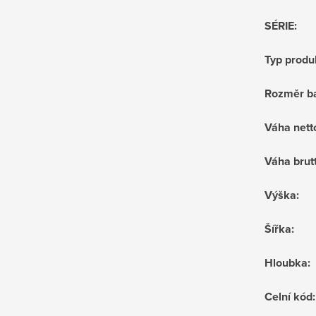
SÉRIE
:
Typ produ
Rozměr ba
Váha nett
Váha brut
Výška
:
Šířka
:
Hloubka
:
Celní kód
: