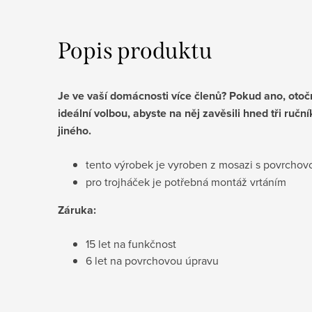
Popis produktu
Je ve vaší domácnosti více členů? Pokud ano, otočn
ideální volbou, abyste na něj zavěsili hned tři ruční
jiného.
tento výrobek je vyroben z mosazi s povrcho
pro trojháček je potřebná montáž vrtáním
Záruka:
15 let na funkčnost
​6 let na povrchovou úpravu