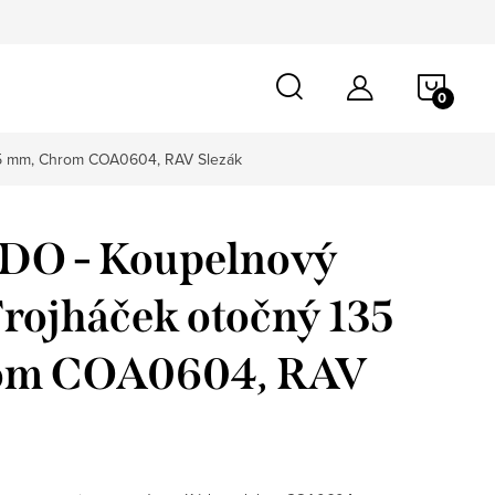
NÁKU
KOŠÍ
5 mm, Chrom COA0604, RAV Slezák
O - Koupelnový
rojháček otočný 135
om COA0604, RAV