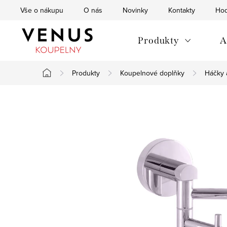
Přejít
Vše o nákupu
O nás
Novinky
Kontakty
Hod
na
obsah
Produkty
A
Produkty
Koupelnové doplňky
Háčky 
Domů