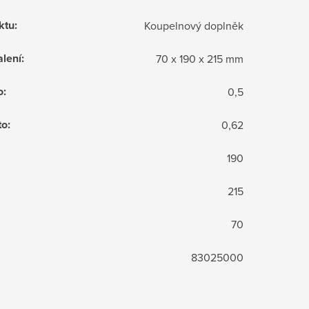
ktu
:
Koupelnový doplněk
lení
:
70 x 190 x 215 mm
o
:
0,5
to
:
0,62
190
215
70
83025000