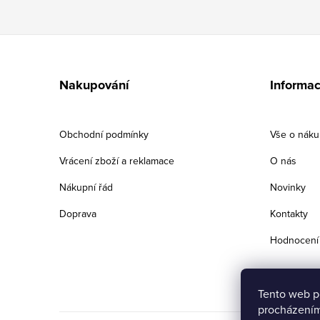
Z
á
Nakupování
Informac
p
a
Obchodní podmínky
Vše o nák
t
Vrácení zboží a reklamace
O nás
í
Nákupní řád
Novinky
Doprava
Kontakty
Hodnocení
Tento web p
procházením