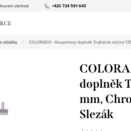
nocení obchodu
+420 724 591 643
KCE
a věšáčky
COLORADO - Koupelnový doplněk Trojháček otočný 13
COLORAD
doplněk T
mm, Chr
Slezák