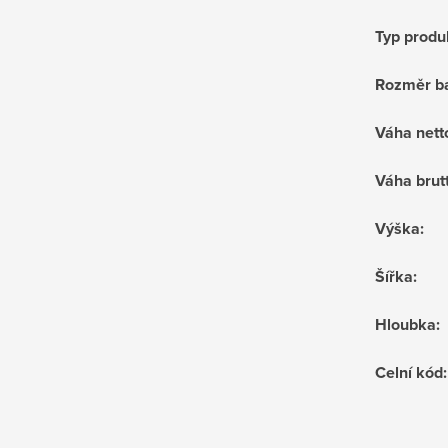
Typ produ
Rozměr ba
Váha nett
Váha brut
Výška
:
Šířka
:
Hloubka
:
Celní kód
: