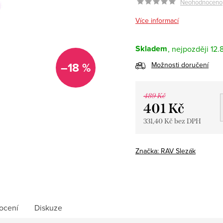
Neohodnoceno
Více informací
Skladem
12.
–18 %
Možnosti doručení
489 Kč
401 Kč
331,40 Kč bez DPH
Měrná
cena:
Značka:
RAV Slezák
ocení
Diskuze