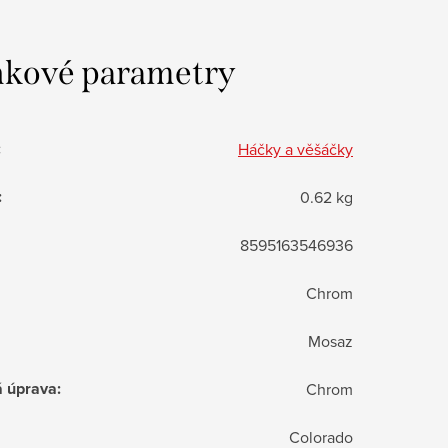
kové parametry
:
Háčky a věšáčky
:
0.62 kg
8595163546936
Chrom
Mosaz
á úprava
:
Chrom
Colorado