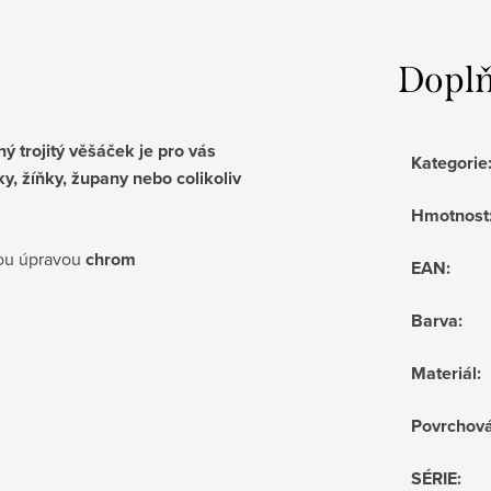
Doplň
ý trojitý věšáček je pro vás
Kategorie
ky, žíňky, župany nebo colikoliv
Hmotnost
vou úpravou
chrom
EAN
:
Barva
:
Materiál
:
Povrchov
SÉRIE
: