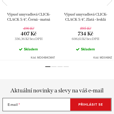
Výpusť umyvadlová CLICK-
Výpusť umyvadlová CLICK-
CLACK 5/4", Černá - matná
CLACK 5/4", Zlatá - lesklá
MD0484CMAT, RAV Slezák
MD0484Z, RAV Slezák
496 Kč
895 Kč
407 Kč
734 Kč
336,36 Kč bez DPH
606,61 Kč bez DPH
Skladem
Skladem
Kód:
MD0484CMAT
Kód:
MD0484Z
Aktuální novinky a slevy na váš e-mail
E-mail
PŘIHLÁSIT SE