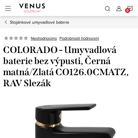
Přejít
N
na
obsah
Stojánkové umyvadlové baterie
K
Neohodnoceno
Podrobnosti hodnocení
COLORADO - Umyvadlová
baterie bez výpusti, Černá
matná/Zlatá CO126.0CMATZ,
RAV Slezák