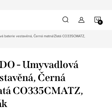
NÁKU
KOŠÍ
 baterie vestavěná, Černá matná/Zlatá CO335CMATZ,
O - Umyvadlová
estavěná, Černá
latá CO335CMATZ,
ák