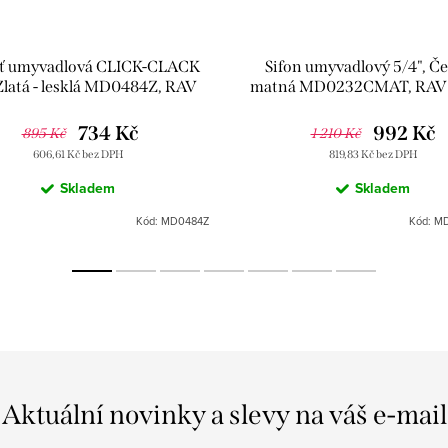
ť umyvadlová CLICK-CLACK
Sifon umyvadlový 5/4", Če
 Zlatá - lesklá MD0484Z, RAV
matná MD0232CMAT, RAV 
Slezák
734 Kč
992 Kč
895 Kč
1 210 Kč
606,61 Kč bez DPH
819,83 Kč bez DPH
Skladem
Skladem
Kód:
MD0484Z
Kód:
MD
Aktuální novinky a slevy na váš e-mail