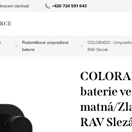
nocení obchodu
+420 724 591 643
KCE
é
Podomítkové umyvadlové
COLORADO - Umyvadlová
baterie
RAV Slezák
COLORAD
baterie v
matná/Z
RAV Slez