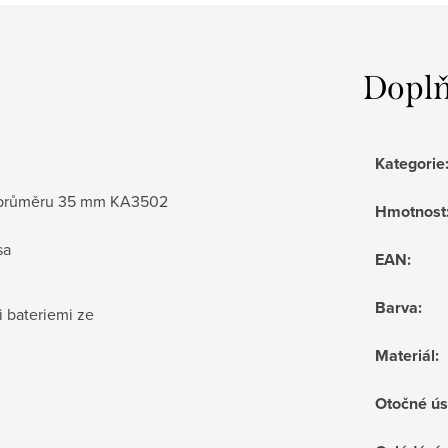
Doplň
Kategorie
 o průměru 35 mm KA3502
Hmotnost
a​
EAN
:
Barva
:
i bateriemi ze
Materiál
:
Otočné ús