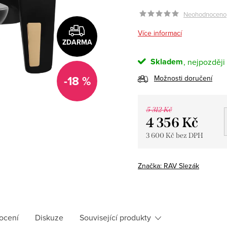
Neohodnoceno
Více informací
ZDARMA
Skladem
-18 %
Možnosti doručení
5 312 Kč
4 356 Kč
3 600 Kč bez DPH
Měrná
cena:
Značka:
RAV Slezák
ocení
Diskuze
Související produkty