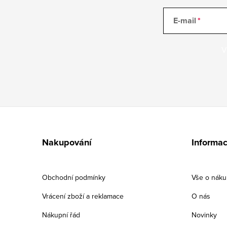
E-mail
V
Z
á
Nakupování
Informac
p
a
Obchodní podmínky
Vše o nák
t
Vrácení zboží a reklamace
O nás
í
Nákupní řád
Novinky