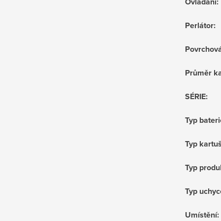
Ovládání
:
Perlátor
:
Povrchov
Průměr ka
SÉRIE
:
Typ bateri
Typ kartu
Typ produ
Typ uchyc
Umístění
: