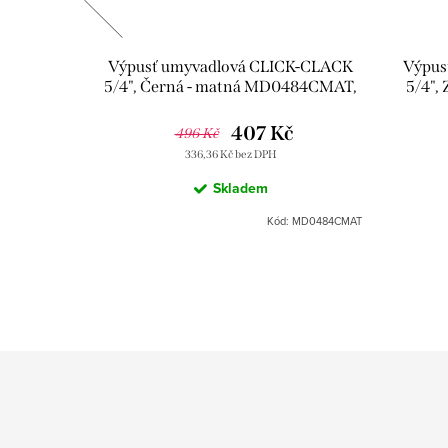
 SD0072,
Výpusť umyvadlová CLICK-CLACK
Výpus
5/4", Černá - matná MD0484CMAT,
5/4",
RAV Slezák
407 Kč
496 Kč
336,36 Kč bez DPH
Skladem
Kód:
SD0072
Kód:
MD0484CMAT