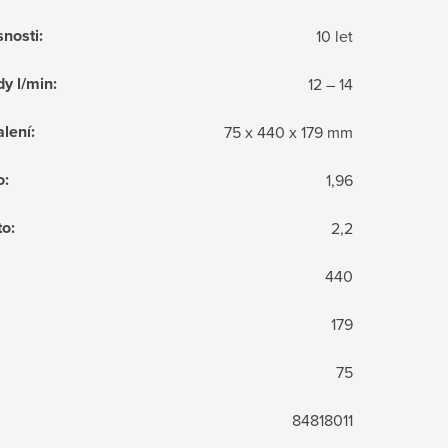
snosti
:
10 let
dy l/min
:
12 – 14
lení
:
75 x 440 x 179 mm
o
:
1,96
to
:
2,2
440
179
75
84818011