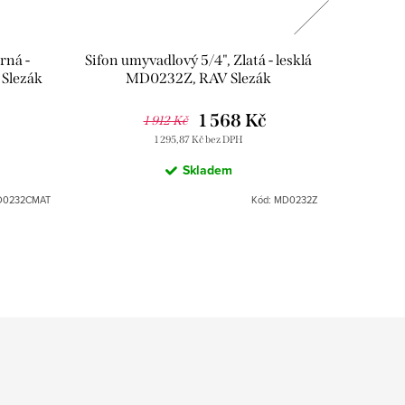
rná -
Sifon umyvadlový 5/4", Zlatá - lesklá
Ventil 
Slezák
MD0232Z, RAV Slezák
1/
RV0
1 568 Kč
1 912 Kč
1 295,87 Kč bez DPH
Skladem
0232CMAT
Kód:
MD0232Z