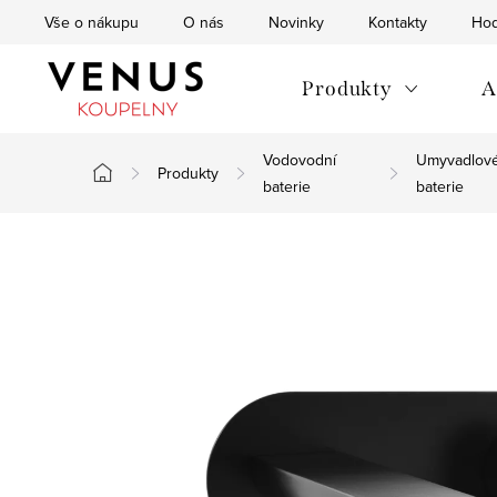
Přejít
Vše o nákupu
O nás
Novinky
Kontakty
Hod
na
obsah
Produkty
A
Vodovodní
Umyvadlov
Produkty
Domů
baterie
baterie