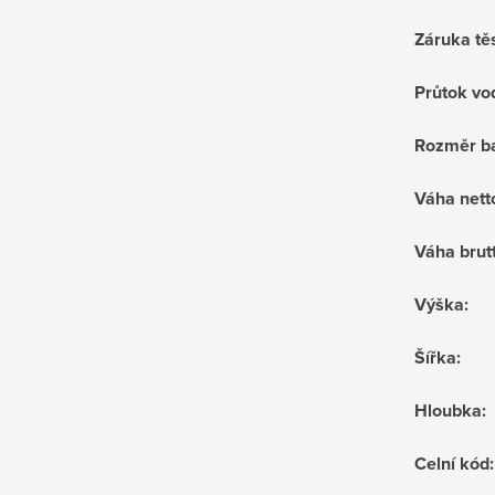
Záruka tě
Průtok vo
Rozměr ba
Váha nett
Váha brut
Výška
:
Šířka
:
Hloubka
:
Celní kód
: