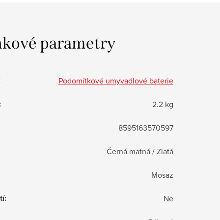
kové parametry
:
Podomítkové umyvadlové baterie
:
2.2 kg
8595163570597
Černá matná / Zlatá
Mosaz
tí
:
Ne