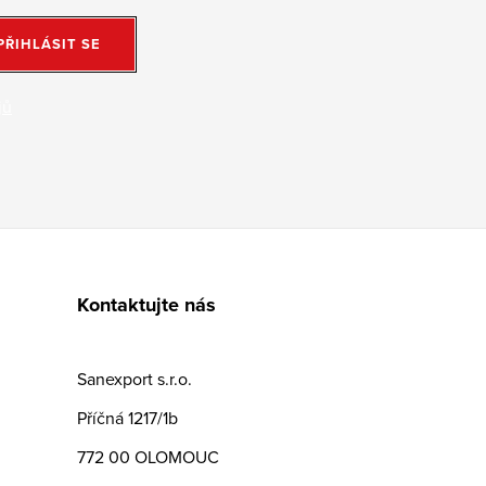
PŘIHLÁSIT SE
jů
Kontaktujte nás
Sanexport s.r.o.
Příčná 1217/1b
772 00 OLOMOUC