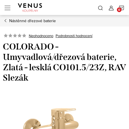
Přejít
N
na
obsah
Nástěnné dřezové baterie
K
Neohodnoceno
Podrobnosti hodnocení
COLORADO -
Umyvadlová/dřezová baterie,
Zlatá - lesklá CO101.5/23Z, RAV
Slezák