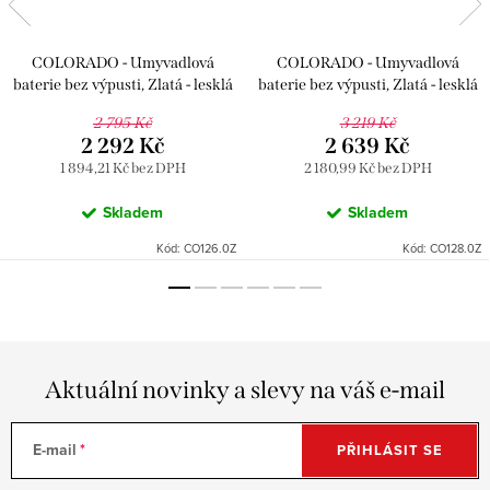
COLORADO - Umyvadlová
COLORADO - Umyvadlová
baterie bez výpusti, Zlatá - lesklá
baterie bez výpusti, Zlatá - lesklá
CO126.0Z, RAV Slezák
CO128.0Z, RAV Slezák
2 795 Kč
3 219 Kč
2 292 Kč
2 639 Kč
1 894,21 Kč bez DPH
2 180,99 Kč bez DPH
Skladem
Skladem
Kód:
CO126.0Z
Kód:
CO128.0Z
Aktuální novinky a slevy na váš e-mail
E-mail
PŘIHLÁSIT SE