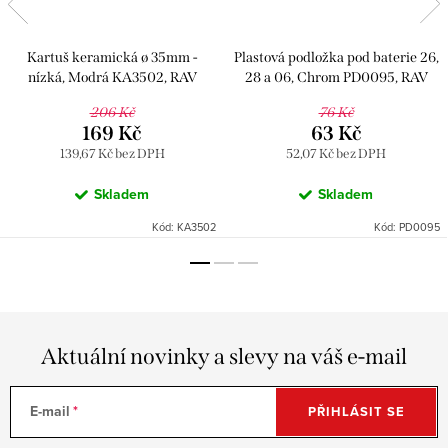
Kartuš keramická ø 35mm -
Plastová podložka pod baterie 26,
nízká, Modrá KA3502, RAV
28 a 06, Chrom PD0095, RAV
Slezák
Slezák
206 Kč
76 Kč
169 Kč
63 Kč
139,67 Kč bez DPH
52,07 Kč bez DPH
Skladem
Skladem
Kód:
KA3502
Kód:
PD0095
Aktuální novinky a slevy na váš e-mail
E-mail
PŘIHLÁSIT SE