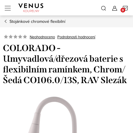
Přejít
N
na
obsah
Stojánkové chromové flexibilní
K
Neohodnoceno
Podrobnosti hodnocení
COLORADO -
Umyvadlová/dřezová baterie s
flexibilním ramínkem, Chrom/
Šedá CO106.0/13S, RAV Slezák