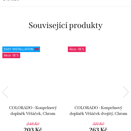
Související produkty
EASY INSTALLATION
3M
-18 %
-18 %
COLORADO - Koupelnový
COLORADO - Koupelnový
doplněk Věšáček, Chrom
doplněk Věšáček dvojitý, Chrom
COA0100, RAV Slezák
COA0102, RAV Slezák
248 Kč
321 Kč
203 Kč
263 Kč