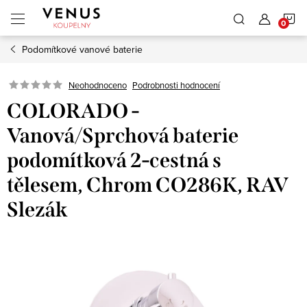
Přejít
N
na
obsah
Podomítkové vanové baterie
K
Neohodnoceno
Podrobnosti hodnocení
COLORADO -
Vanová/Sprchová baterie
podomítková 2-cestná s
tělesem, Chrom CO286K, RAV
Slezák