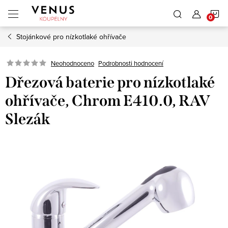
Přejít
N
na
obsah
Stojánkové pro nízkotlaké ohřívače
K
Neohodnoceno
Podrobnosti hodnocení
Dřezová baterie pro nízkotlaké
ohřívače, Chrom E410.0, RAV
Slezák