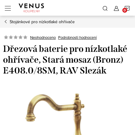
Přejít
N
na
obsah
Stojánkové pro nízkotlaké ohřívače
K
Neohodnoceno
Podrobnosti hodnocení
Dřezová baterie pro nízkotlaké
ohřívače, Stará mosaz (Bronz)
E408.0/8SM, RAV Slezák