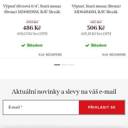
Výpusť dřezová 6/4", Stará mosaz
Výpusť, Stará mosaz (Bronz)
(Bronz) MD0819SM, RAV Slezák
MD0484SM, RAV Slezák
593 Kč
617 Kč
486 Kč
506 Kč
401,65 Kč bez DPH
418,18 Kč bez DPH
Skladem
Skladem
Kód:
MD0819SM
Kód:
MD0484SM
Aktuální novinky a slevy na váš e-mail
E-mail
PŘIHLÁSIT SE
Vložením e-mailu souhlasíte s
podmínkami ochrany osobních údajů