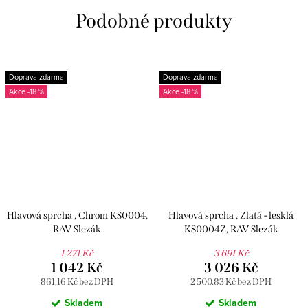
Doprava zdarma
Doprava zdarma
-18 %
-18 %
Hlavová sprcha , Chrom KS0004,
Hlavová sprcha , Zlatá - lesklá
RAV Slezák
KS0004Z, RAV Slezák
1 271 Kč
3 691 Kč
1 042 Kč
3 026 Kč
861,16 Kč bez DPH
2 500,83 Kč bez DPH
Skladem
Skladem