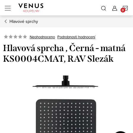
Přejít
N
na
obsah
Hlavové sprchy
K
Neohodnoceno
Podrobnosti hodnocení
Hlavová sprcha , Černá - matná
KS0004CMAT, RAV Slezák