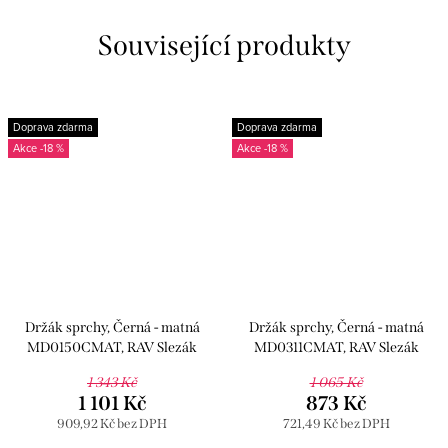
Související produkty
Doprava zdarma
Doprava zdarma
-18 %
-18 %
Držák sprchy, Černá - matná
Držák sprchy, Černá - matná
MD0150CMAT, RAV Slezák
MD0311CMAT, RAV Slezák
1 343 Kč
1 065 Kč
1 101 Kč
873 Kč
909,92 Kč bez DPH
721,49 Kč bez DPH