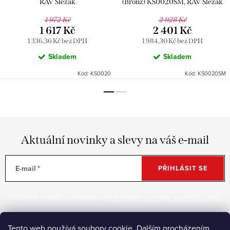
RAV Slezák
(Bronz) KS0020SM, RAV Slezák
1 972 Kč
2 928 Kč
1 617 Kč
2 401 Kč
1 336,36 Kč bez DPH
1 984,30 Kč bez DPH
Skladem
Skladem
Kód:
KS0020
Kód:
KS0020SM
Aktuální novinky a slevy na váš e-mail
E-mail
PŘIHLÁSIT SE
Vložením e-mailu souhlasíte s
podmínkami ochrany osobních údajů
Tento web používá soubory cookie. Dalším procházením