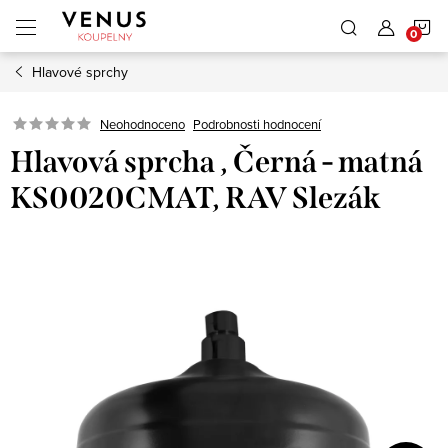
Přejít
N
na
obsah
Hlavové sprchy
K
Neohodnoceno
Podrobnosti hodnocení
Hlavová sprcha , Černá - matná
KS0020CMAT, RAV Slezák