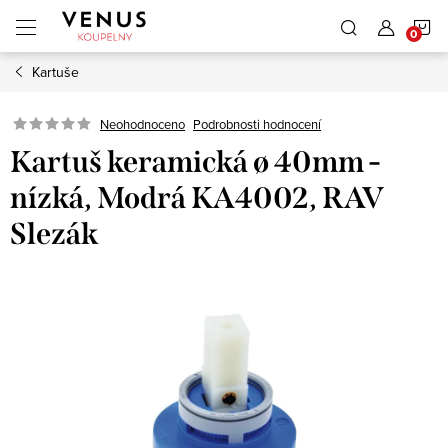
Přejít
N
na
obsah
Kartuše
K
Neohodnoceno
Podrobnosti hodnocení
Kartuš keramická ø 40mm -
nízká, Modrá KA4002, RAV
Slezák