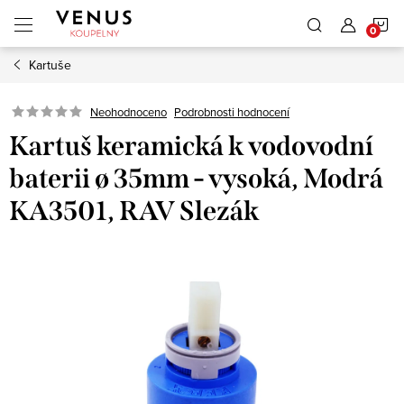
Přejít
N
na
obsah
Kartuše
K
Neohodnoceno
Podrobnosti hodnocení
Kartuš keramická k vodovodní
baterii ø 35mm - vysoká, Modrá
KA3501, RAV Slezák