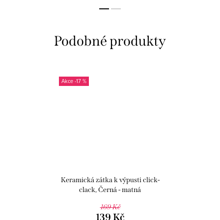
-17 %
Keramická zátka k výpusti click-
clack, Černá - matná
KD0485CMAT, RAV Slezák
169 Kč
139 Kč