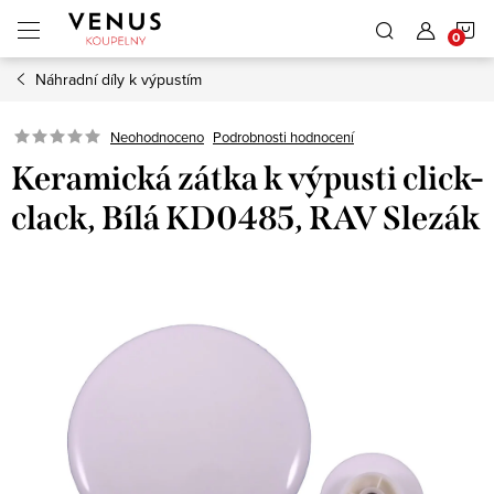
Přejít
N
na
obsah
Náhradní díly k výpustím
K
Neohodnoceno
Podrobnosti hodnocení
Keramická zátka k výpusti click-
clack, Bílá KD0485, RAV Slezák