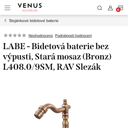
Přejít
N
na
obsah
Stojánkové bidetové baterie
K
Neohodnoceno
Podrobnosti hodnocení
LABE - Bidetová baterie bez
výpusti, Stará mosaz (Bronz)
L408.0/9SM, RAV Slezák