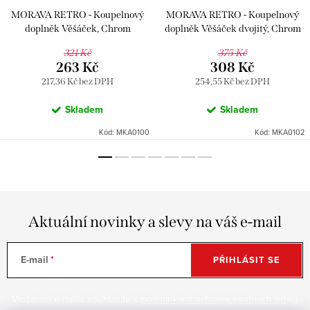
MORAVA RETRO - Koupelnový
MORAVA RETRO - Koupelnový
doplněk Věšáček, Chrom
doplněk Věšáček dvojitý, Chrom
MKA0100, RAV Slezák
MKA0102, RAV Slezák
321 Kč
375 Kč
263 Kč
308 Kč
217,36 Kč bez DPH
254,55 Kč bez DPH
Skladem
Skladem
Kód:
MKA0100
Kód:
MKA0102
Aktuální novinky a slevy na váš e-mail
E-mail
PŘIHLÁSIT SE
Vložením e-mailu souhlasíte s
podmínkami ochrany osobních údajů