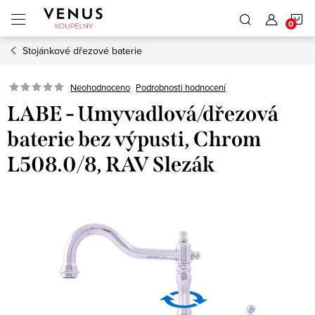
Přejít
N
na
obsah
Stojánkové dřezové baterie
K
Neohodnoceno
Podrobnosti hodnocení
LABE - Umyvadlová/dřezová
baterie bez výpusti, Chrom
L508.0/8, RAV Slezák