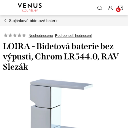
Přejít
N
na
obsah
Stojánkové bidetové baterie
K
Neohodnoceno
Podrobnosti hodnocení
LOIRA - Bidetová baterie bez
výpusti, Chrom LR544.0, RAV
Slezák