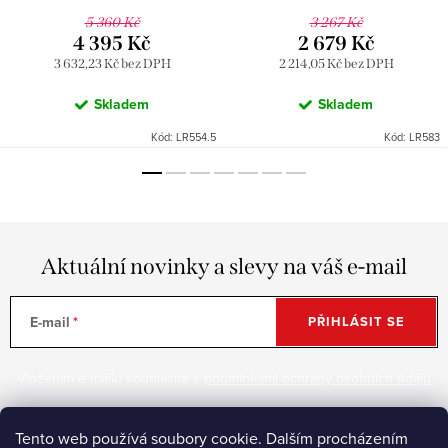
Chrom LR583, RAV Slezák
5 360 Kč
3 267 Kč
4 395 Kč
2 679 Kč
3 632,23 Kč bez DPH
2 214,05 Kč bez DPH
Skladem
Skladem
Kód:
LR554.5
Kód:
LR583
Aktuální novinky a slevy na váš e-mail
E-mail
PŘIHLÁSIT SE
Vložením e-mailu souhlasíte s
podmínkami ochrany osobních údajů
Tento web používá soubory cookie. Dalším procházením