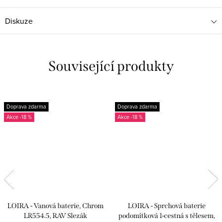
Diskuze
Související produkty
Doprava zdarma
Doprava zdarma
-18 %
-18 %
LOIRA - Vanová baterie, Chrom
LOIRA - Sprchová baterie
LR554.5, RAV Slezák
podomítková 1-cestná s tělesem,