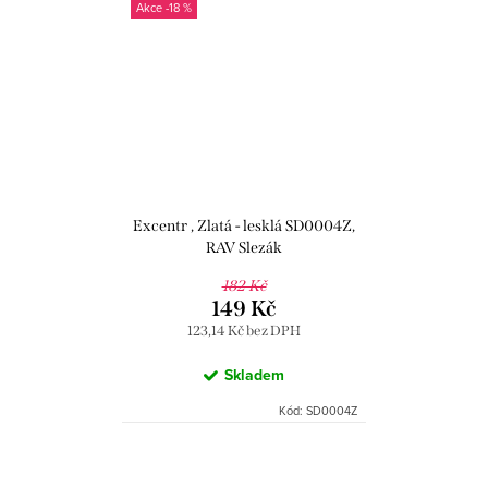
-18 %
Excentr , Zlatá - lesklá SD0004Z,
RAV Slezák
182 Kč
149 Kč
123,14 Kč bez DPH
Skladem
Kód:
SD0004Z