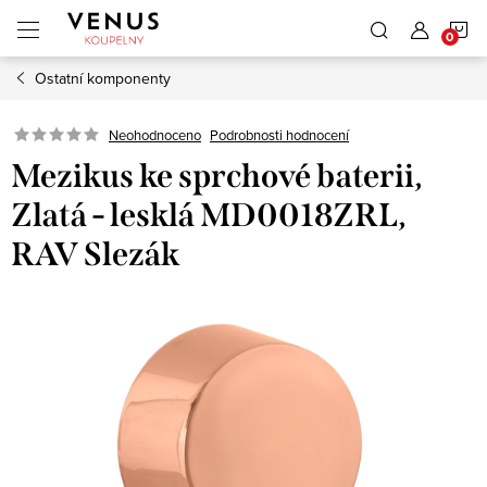
Přejít
N
na
obsah
Ostatní komponenty
K
Neohodnoceno
Podrobnosti hodnocení
Mezikus ke sprchové baterii,
Zlatá - lesklá MD0018ZRL,
RAV Slezák