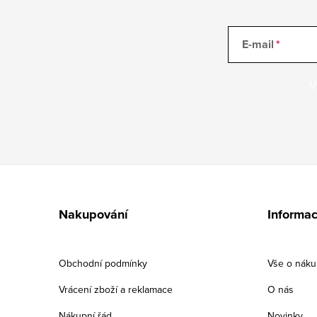
E-mail
V
Z
á
Nakupování
Informac
p
a
Obchodní podmínky
Vše o nák
t
Vrácení zboží a reklamace
O nás
í
Nákupní řád
Novinky