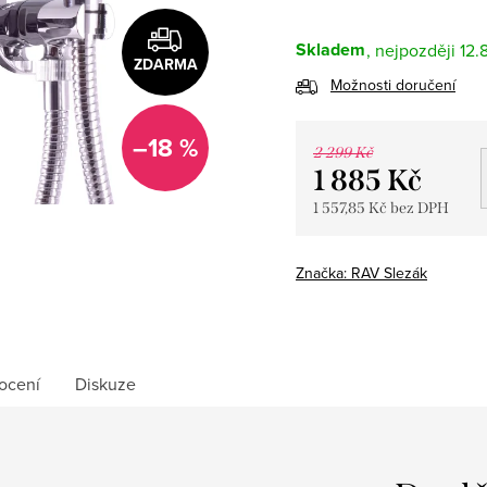
Skladem
12.
ZDARMA
Možnosti doručení
–18 %
2 299 Kč
1 885 Kč
1 557,85 Kč bez DPH
Měrná
cena:
Značka:
RAV Slezák
ocení
Diskuze