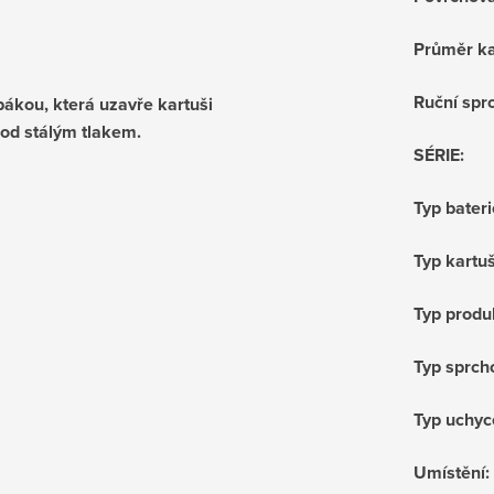
Průměr ka
Ruční sprc
pákou, která uzavře kartuši
pod stálým tlakem.
SÉRIE
:
Typ bateri
Typ kartu
Typ produ
Typ sprch
Typ uchyc
Umístění
: