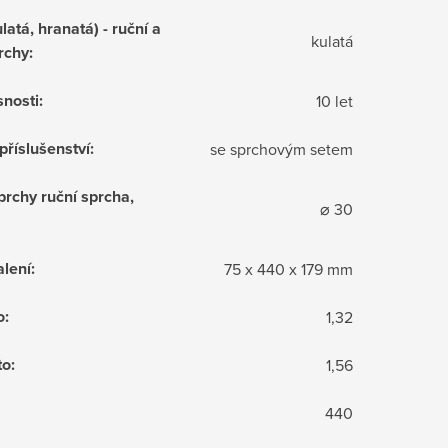
latá, hranatá) - ruční a
kulatá
rchy
:
snosti
:
10 let
příslušenství
:
se sprchovým setem
prchy ruční sprcha,
⌀ 30
lení
:
75 x 440 x 179 mm
o
:
1,32
to
:
1,56
440