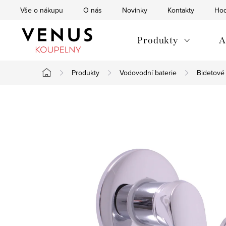
Přejít
Vše o nákupu
O nás
Novinky
Kontakty
Hod
na
obsah
Produkty
A
Produkty
Vodovodní baterie
Bidetové 
Domů