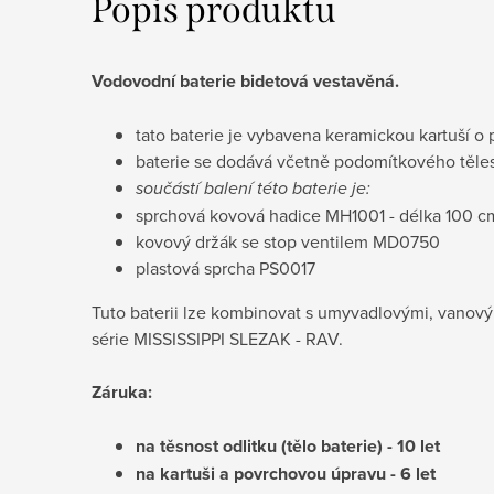
Popis produktu
Vodovodní baterie bidetová vestavěná.
tato baterie je vybavena keramickou kartuší
baterie se dodává včetně podomítkového těle
součástí balení této baterie je:
sprchová kovová hadice MH1001 - délka 100 c
kovový držák se stop ventilem MD0750
plastová sprcha PS0017
Tuto baterii lze kombinovat s umyvadlovými, vanový
série MISSISSIPPI
SLEZAK - RAV.
Záruka:
na těsnost odlitku (tělo baterie) - 10 let
na kartuši a povrchovou úpravu - 6 let