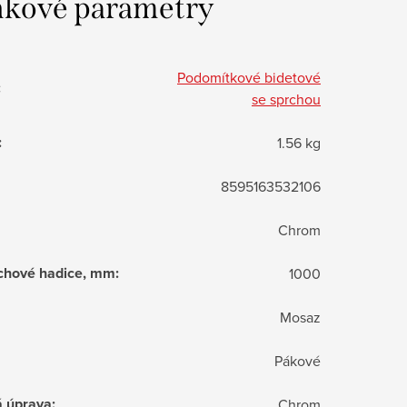
kové parametry
Podomítkové bidetové
:
se sprchou
:
1.56 kg
8595163532106
Chrom
chové hadice, mm
:
1000
Mosaz
Pákové
á úprava
:
Chrom