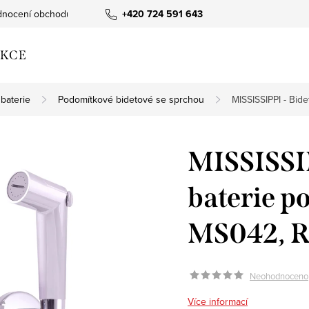
nocení obchodu
+420 724 591 643
KCE
baterie
Podomítkové bidetové se sprchou
MISSISSIPPI - Bid
MISSISSIP
baterie 
MS042, R
Neohodnoceno
Více informací