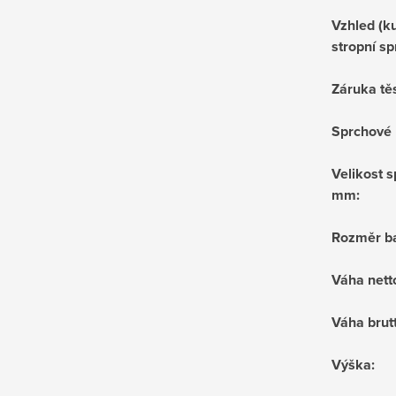
Vzhled (ku
stropní sp
Záruka tě
Sprchové 
Velikost s
mm
:
Rozměr ba
Váha nett
Váha brut
Výška
: