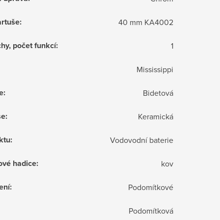
rtuše
:
40 mm KA4002
hy, počet funkcí
:
1
Mississippi
e
:
Bidetová
še
:
Keramická
ktu
:
Vodovodní baterie
ové hadice
:
kov
ení
:
Podomítkové
Podomítková