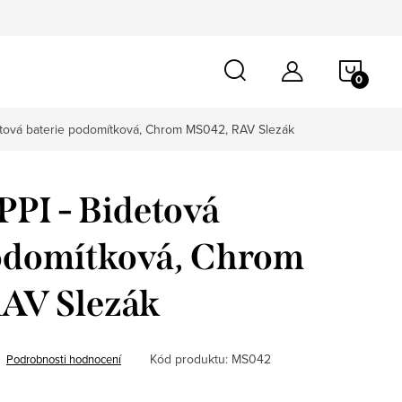
NÁKU
KOŠÍ
etová baterie podomítková, Chrom MS042, RAV Slezák
PI - Bidetová
podomítková, Chrom
AV Slezák
Kód produktu:
MS042
Podrobnosti hodnocení