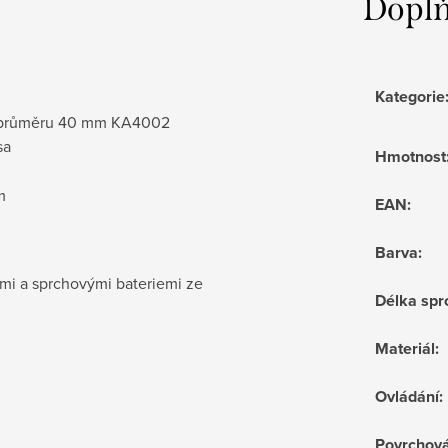
Doplň
Kategorie
 o průměru 40 mm KA4002
sa
Hmotnost
m
EAN
:
Barva
:
mi a sprchovými bateriemi ze
Délka spr
Materiál
:
Ovládání
:
Povrchov