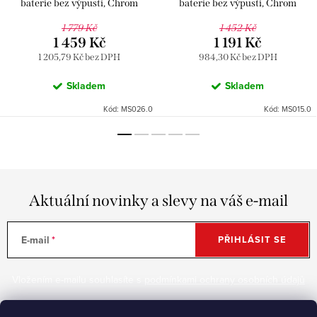
baterie bez výpusti, Chrom
baterie bez výpusti, Chrom
MS026.0, RAV Slezák
MS015.0, RAV Slezák
1 779 Kč
1 452 Kč
1 459 Kč
1 191 Kč
1 205,79 Kč bez DPH
984,30 Kč bez DPH
Skladem
Skladem
Kód:
MS026.0
Kód:
MS015.0
Aktuální novinky a slevy na váš e-mail
E-mail
PŘIHLÁSIT SE
Vložením e-mailu souhlasíte s
podmínkami ochrany osobních údajů