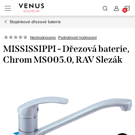
Přejít
N
na
obsah
Stojánkové dřezové baterie
K
Neohodnoceno
Podrobnosti hodnocení
MISSISSIPPI - Dřezová baterie,
Chrom MS005.0, RAV Slezák