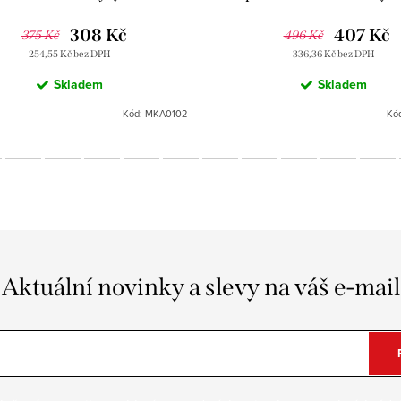
MKA0102, RAV Slezák
MKA0104, RAV Slezá
308 Kč
407 Kč
375 Kč
496 Kč
254,55 Kč bez DPH
336,36 Kč bez DPH
Skladem
Skladem
Kód:
MKA0102
Kó
Aktuální novinky a slevy na váš e-mail