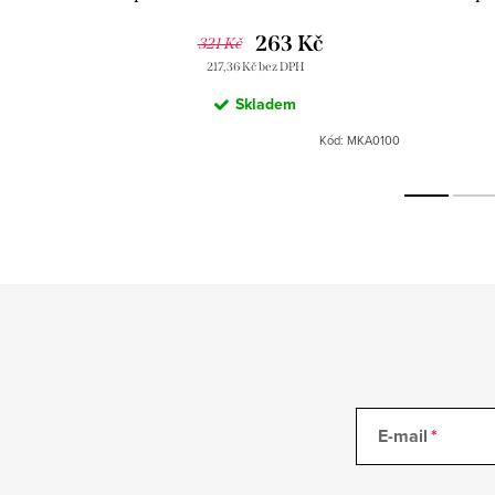
 Slezák
RAV Slezák
263 Kč
321 Kč
217,36 Kč bez DPH
Skladem
MKA0900/50
Kód:
MKA0100
E-mail