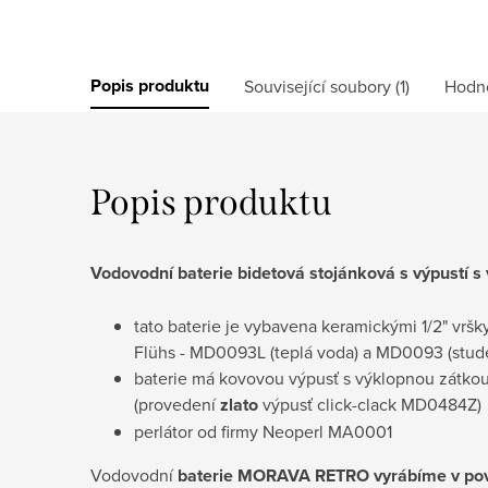
Popis produktu
Související soubory (1)
Hodn
Popis produktu
Vodovodní baterie bidetová stojánková
s výpustí s
tato baterie je vybavena keramickými 1/2" vršk
Flühs
- MD0093L (teplá voda) a MD0093 (stud
baterie má kovovou výpusť s výklopnou zátk
(provedení
zlato
výpusť click-clack MD0484Z)
perlátor od firmy Neoperl MA0001
Vodovodní
baterie MORAVA RETRO
vyrábíme
v
po