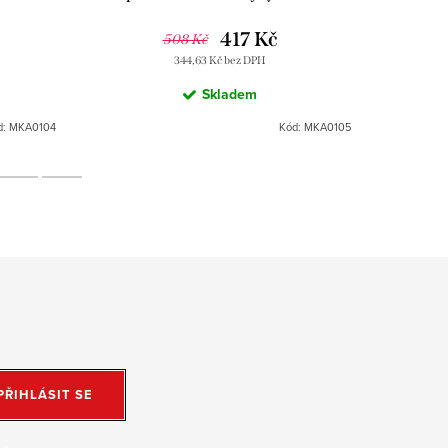
k
MKA0105, RAV Slezák
Chro
417 Kč
508 Kč
344,63 Kč bez DPH
Skladem
d:
MKA0104
Kód:
MKA0105
PŘIHLÁSIT SE