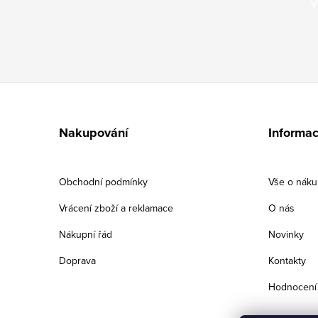
V
Z
á
Nakupování
Informac
p
a
Obchodní podmínky
Vše o nák
t
Vrácení zboží a reklamace
O nás
í
Nákupní řád
Novinky
Doprava
Kontakty
Hodnocení