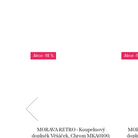
-18 %
-
elnový
MORAVA RETRO - Koupelnový
MOR
 500 mm,
doplněk Věšáček, Chrom MKA0100,
dopl