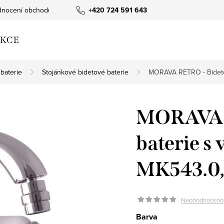
nocení obchodu
+420 724 591 643
KCE
baterie
Stojánkové bidetové baterie
MORAVA RETRO - Bidetov
MORAVA 
baterie s
MK543.0,
Neohodnoceno
Barva