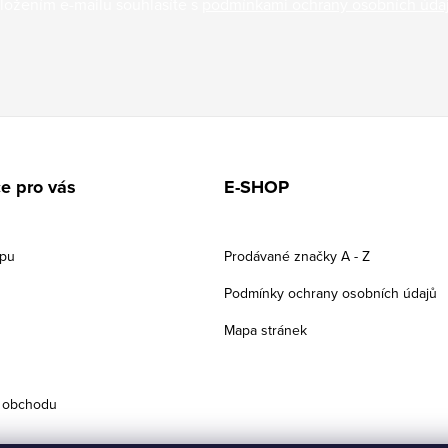
ložením e-mailu souhlasíte s
podmínkami ochrany osobních úda
e pro vás
E-SHOP
upu
Prodávané značky A - Z
Podmínky ochrany osobních údajů
Mapa stránek
 obchodu