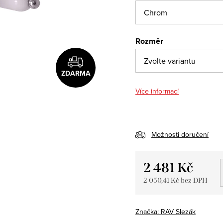
Rozměr
ZDARMA
Více informací
Možnosti doručení
2 481 Kč
2 050,41 Kč bez DPH
Měrná
cena:
Značka:
RAV Slezák