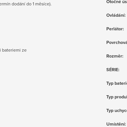
Otočné ús
termín dodání do
1 měsíce
).
Ovládání
:
Perlátor
:
Povrchov
i bateriemi ze
Rozměr
:
SÉRIE
:
Typ bateri
Typ produ
Typ uchyc
Umístění
: