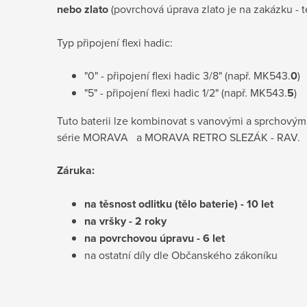
nebo
zlato
(povrchová úprava zlato je na zakázku - 
Typ připojení flexi hadic:
"0" - připojení flexi hadic 3/8" (např. MK543.
0
)
"5" - připojení flexi hadic 1/2" (např. MK543.
5
)
Tuto baterii lze kombinovat s vanovými a sprchovým
série MORAVA a MORAVA RETRO SLEZÁK - RAV.
Záruka:
na těsnost odlitku (tělo baterie) - 10 let
na vršky - 2 roky
na povrchovou úpravu - 6 let
na ostatní díly dle Občanského zákoníku