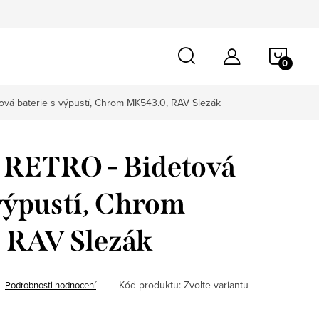
NÁKU
KOŠÍ
á baterie s výpustí, Chrom MK543.0, RAV Slezák
RETRO - Bidetová
 výpustí, Chrom
 RAV Slezák
Kód produktu:
Zvolte variantu
Podrobnosti hodnocení