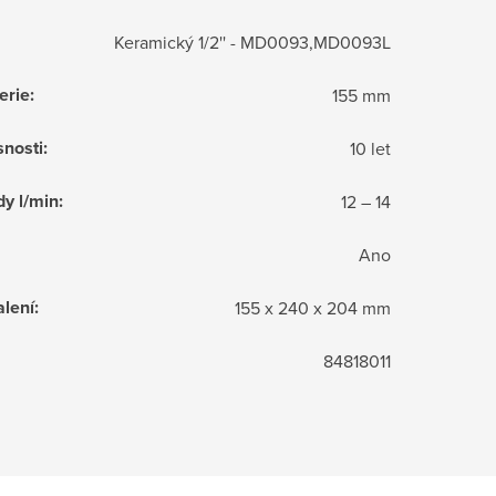
Keramický 1/2'' - MD0093,MD0093L
erie
:
155 mm
snosti
:
10 let
dy l/min
:
12 – 14
Ano
lení
:
155 x 240 x 204 mm
84818011