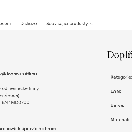
ocení
Diskuze
Související produkty
Doplň
 výklopnou zátkou.
Kategorie
y
od německé firmy
EAN
:
ená voda)
ou 5/4" MD0700
Barva
:
Materiál
:
vrchových
úpravách
chrom