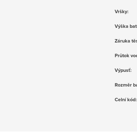
Vršky
:
Výška bat
Záruka tě
Průtok vo
Výpusť
:
Rozměr ba
Celní kód
: