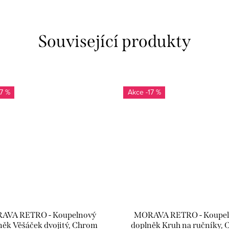
Související produkty
17 %
-17 %
AVA RETRO - Koupelnový
MORAVA RETRO - Koupel
něk Věšáček dvojitý, Chrom
doplněk Kruh na ručníky,