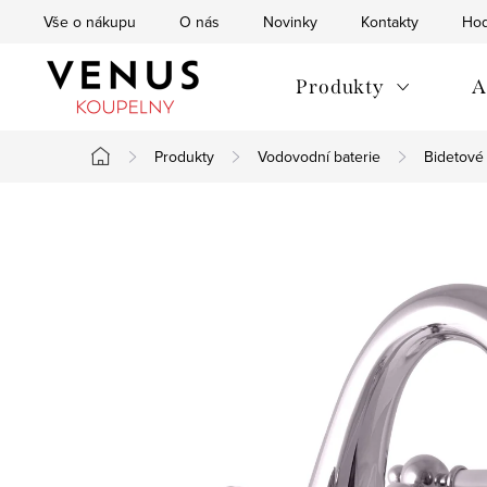
Přejít
Vše o nákupu
O nás
Novinky
Kontakty
Hod
na
obsah
Produkty
A
Produkty
Vodovodní baterie
Bidetové 
Domů