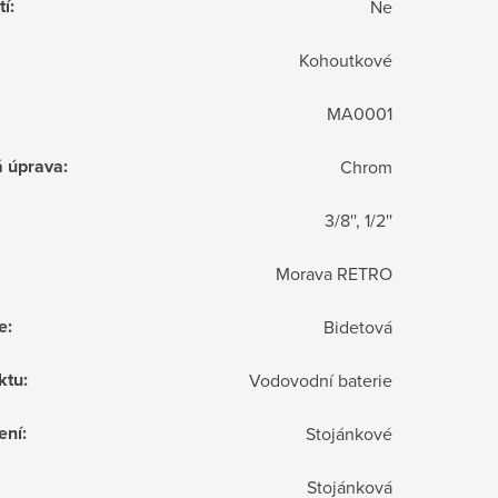
tí
:
Ne
Kohoutkové
MA0001
á úprava
:
Chrom
3/8'', 1/2''
Morava RETRO
e
:
Bidetová
ktu
:
Vodovodní baterie
ení
:
Stojánkové
Stojánková