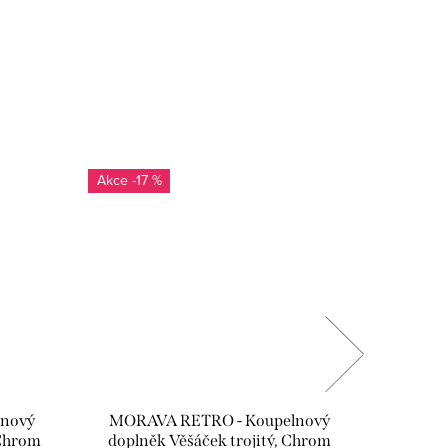
-17 %
-17
nový
MORAVA RETRO - Koupelnový
MORA
 Chrom
doplněk Věšáček trojitý, Chrom
doplněk