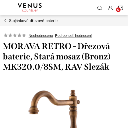
Přejít
N
na
obsah
Stojánkové dřezové baterie
K
Neohodnoceno
Podrobnosti hodnocení
MORAVA RETRO - Dřezová
baterie, Stará mosaz (Bronz)
MK320.0/8SM, RAV Slezák