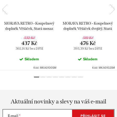
MORAVA RETRO - Koupelnový
MORAVA RETRO - Koupelnový
doplněk Věšáček, Stará mosaz
doplněk Věšáček dvojitý, Stará
(Bronz) MKA0100SM, RAV
mosaz (Bronz) MKA0102SM, RAV
532 Kč
581 Kč
Slezák
Slezák
437 Kč
476 Kč
361,16 Kč bez DPH
393,39 Kč bez DPH
Skladem
Skladem
Kód:
MKA0100SM
Kód:
MKA0102SM
Aktuální novinky a slevy na váš e-mail
E-mail
PŘIHLÁSIT SE