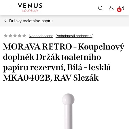
Přejít
N
na
obsah
Držáky toaletního papíru
K
Neohodnoceno
Podrobnosti hodnocení
MORAVA RETRO - Koupelnový
doplněk Držák toaletního
papíru rezervní, Bílá - lesklá
MKA0402B, RAV Slezák