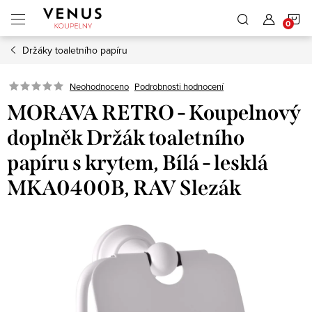
Přejít
N
na
obsah
Držáky toaletního papíru
K
Neohodnoceno
Podrobnosti hodnocení
MORAVA RETRO - Koupelnový
doplněk Držák toaletního
papíru s krytem, Bílá - lesklá
MKA0400B, RAV Slezák