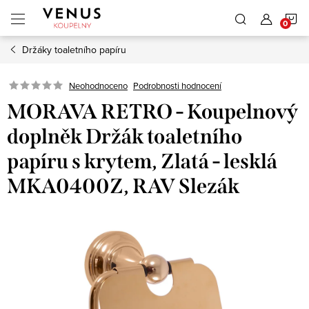
Přejít
N
na
obsah
Držáky toaletního papíru
K
Neohodnoceno
Podrobnosti hodnocení
MORAVA RETRO - Koupelnový
doplněk Držák toaletního
papíru s krytem, Zlatá - lesklá
MKA0400Z, RAV Slezák