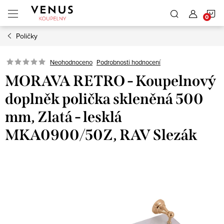
Přejít
N
na
obsah
Poličky
K
Neohodnoceno
Podrobnosti hodnocení
MORAVA RETRO - Koupelnový
doplněk polička skleněná 500
mm, Zlatá - lesklá
MKA0900/50Z, RAV Slezák