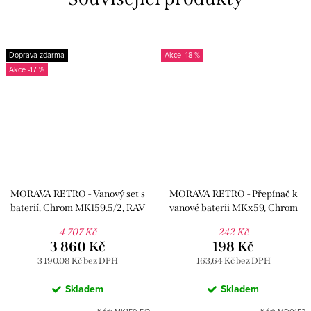
Doprava zdarma
-18 %
-17 %
MORAVA RETRO - Vanový set s
MORAVA RETRO - Přepínač k
baterií, Chrom MK159.5/2, RAV
vanové baterii MKx59, Chrom
Slezák
MD0152, RAV Slezák
4 707 Kč
242 Kč
3 860 Kč
198 Kč
3 190,08 Kč bez DPH
163,64 Kč bez DPH
Skladem
Skladem