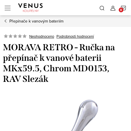
Přejít
N
na
obsah
Přepínače k vanovým bateriím
K
Neohodnoceno
Podrobnosti hodnocení
MORAVA RETRO - Ručka na
přepínač k vanové baterii
MKx59.5, Chrom MD0153,
RAV Slezák