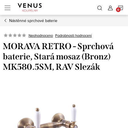
Přejít
N
na
obsah
Nástěnné sprchové baterie
K
Neohodnoceno
Podrobnosti hodnocení
MORAVA RETRO - Sprchová
baterie, Stará mosaz (Bronz)
MK580.5SM, RAV Slezák