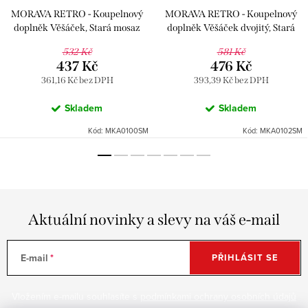
MORAVA RETRO - Koupelnový
MORAVA RETRO - Koupelnový
doplněk Věšáček, Stará mosaz
doplněk Věšáček dvojitý, Stará
(Bronz) MKA0100SM, RAV
mosaz (Bronz) MKA0102SM, RAV
532 Kč
581 Kč
Slezák
Slezák
437 Kč
476 Kč
361,16 Kč bez DPH
393,39 Kč bez DPH
Skladem
Skladem
Kód:
MKA0100SM
Kód:
MKA0102SM
Aktuální novinky a slevy na váš e-mail
E-mail
PŘIHLÁSIT SE
Vložením e-mailu souhlasíte s
podmínkami ochrany osobních údajů